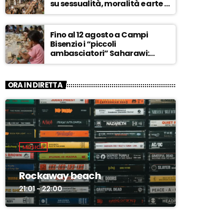
su sessualità, moralità e arte –
ASCOLTA
Fino al 12 agosto a Campi
Bisenzio i “piccoli
ambasciatori” Saharawi:
“Sostenere la loro causa,
Marocco sempre più
invadente” – ASCOLTA
ORA IN DIRETTA
MUSICA
Rockaway beach
21:01 - 22:00