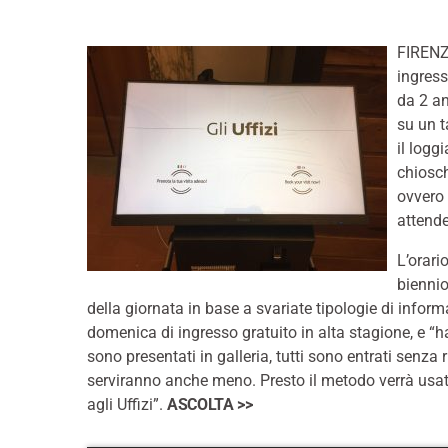
FIRENZ
ingress
da 2 an
su un t
il loggi
chiosch
ovvero 
attende
L’orari
biennio
della giornata in base a svariate tipologie di informa
domenica di ingresso gratuito in alta stagione, e “
sono presentati in galleria, tutti sono entrati sen
serviranno anche meno. Presto il metodo verrà usato 
agli Uffizi”.
ASCOLTA >>