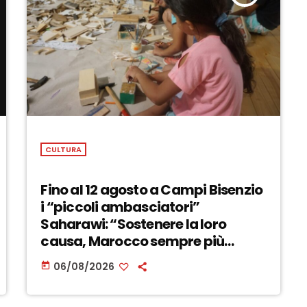
CULTURA
Fino al 12 agosto a Campi Bisenzio
i “piccoli ambasciatori”
Saharawi: “Sostenere la loro
causa, Marocco sempre più
invadente” – ASCOLTA
06/08/2026
today