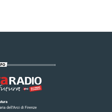
NFO
utura
ia dell’Arci di Firenze