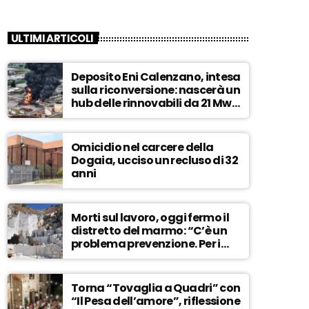
ULTIMI ARTICOLI
Deposito Eni Calenzano, intesa
sulla riconversione: nascerà un
hub delle rinnovabili da 21 Mw –
ASCOLTA
Omicidio nel carcere della
Dogaia, ucciso un recluso di 32
anni
Morti sul lavoro, oggi fermo il
distretto del marmo: “C’è un
problema prevenzione. Per i
controlli, un solo ispettore” –
ASCOLTA
Torna “Tovaglia a Quadri” con
“Il Pesa dell’amore”, riflessione