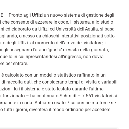
E – Pronto agli
Uffizi
un nuovo sistema di gestione degli
i che consente di azzerare le code. Il sistema, allo studio
ni ed elaborato da Uffizi ed Università dell’Aquila, si basa
agliando, emesso da chioschi interattivi posizionati sotto
ato degli Uffizi: al momento dell’arrivo del visitatore, i
i gli assegnano l’orario ‘giusto’ di visita nella giornata,
quello in cui ripresentandosi all’ingresso, non dovrà
re per entrare.
o è calcolato con un modello statistico raffinato in un
 di raccolta dati, che considerano tempi di visita e variabili
zioni. Ieri il sistema è stato testato durante l’ultima
ha funzionato – ha continuato Schmidt – 7.561 visitatori si
za rimanere in coda. Abbiamo usato 7 colonnine ma forse ne
tutti i giorni, diventerà il modo ordinario per accedere