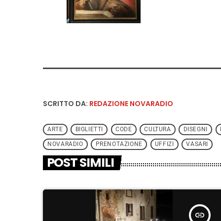
SCRITTO DA:
REDAZIONE NOVARADIO
ARTE
BIGLIETTI
CODE
CULTURA
DISEGNI
NOVARADIO
PRENOTAZIONE
UFFIZI
VASARI
POST SIMILI
insert_link