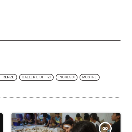
FIRENZE
GALLERIE UFFIZI
INGRESSI
MOSTRE
insert_link