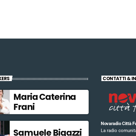
KERS
CONTATTI & I
Maria Caterina
Frani
Novaradio Città F
Samuele Bigazzi
La radio comunitar