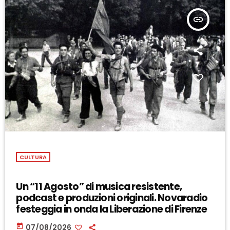
insert_link
CULTURA
Un “11 Agosto” di musica resistente,
podcast e produzioni originali. Novaradio
festeggia in onda la Liberazione di Firenze
today
07/08/2026