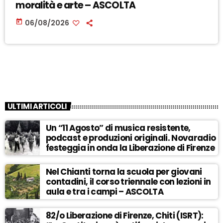
moralità e arte – ASCOLTA
today
06/08/2026
ULTIMI ARTICOLI
Un “11 Agosto” di musica resistente,
podcast e produzioni originali. Novaradio
festeggia in onda la Liberazione di Firenze
Nel Chianti torna la scuola per giovani
contadini, il corso triennale con lezioni in
aula e tra i campi – ASCOLTA
82/o Liberazione di Firenze, Chiti (ISRT):