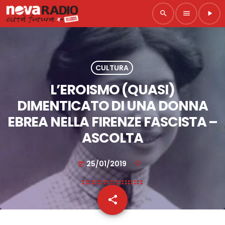
search
menu
play_arrow
CULTURA
L’EROISMO (QUASI)
DIMENTICATO DI UNA DONNA
EBREA NELLA FIRENZE FASCISTA –
ASCOLTA
25/01/2019
today
share
email