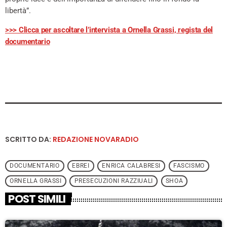
libertà”.
>>> Clicca per ascoltare l’intervista a Ornella Grassi, regista del
documentario
SCRITTO DA:
REDAZIONE NOVARADIO
DOCUMENTARIO
EBREI
ENRICA CALABRESI
FASCISMO
ORNELLA GRASSI
PRESECUZIONI RAZZIUALI
SHOA
POST SIMILI