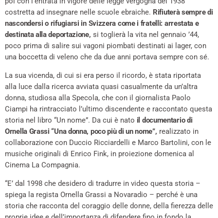
poi con l’entrata in vigore delle legge vergogna del 1938
costretta ad insegnare nelle scuole ebraiche.
Rifiuterà sempre di
nascondersi o rifugiarsi in Svizzera come i fratelli: arrestata e
destinata alla deportazione,
si toglierà la vita nel gennaio ’44,
poco prima di salire sui vagoni piombati destinati ai lager, con
una boccetta di veleno che da due anni portava sempre con sé.
La sua vicenda, di cui si era perso il ricordo, è stata riportata
alla luce dalla ricerca avviata quasi casualmente da un’altra
donna, studiosa alla Specola, che con il giornalista Paolo
Ciampi ha rintracciato l’ultimo discendente e raccontato questa
storia nel libro “Un nome”. Da cui è nato
il documentario di
Ornella Grassi “Una donna, poco più di un nome”,
realizzato in
collaborazione con Duccio Ricciardelli e Marco Bartolini, con le
musiche originali di Enrico Fink, in proiezione domenica al
Cinema La Compagnia.
“E’ dal 1998 che desidero di tradurre in video questa storia –
spiega la regista Ornella Grassi a Novaradio – perché è una
storia che racconta del coraggio delle donne, della fierezza delle
proprie idee e dell’importanza di difendere fino in fondo la