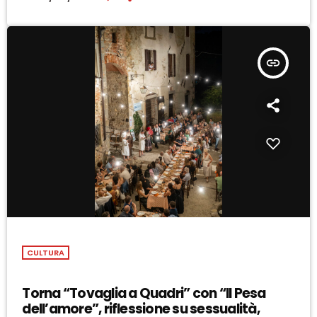
insert_link
CULTURA
Torna “Tovaglia a Quadri” con “Il Pesa
dell’amore”, riflessione su sessualità,