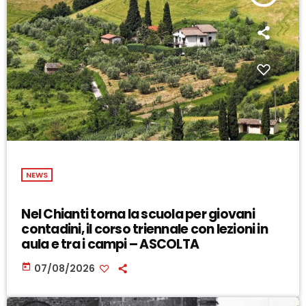
NEWS
Nel Chianti torna la scuola per giovani
contadini, il corso triennale con lezioni in
aula e tra i campi – ASCOLTA
today
07/08/2026