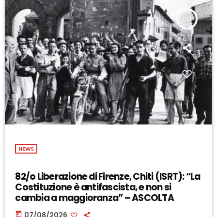
insert_link
NEWS
82/o Liberazione di Firenze, Chiti (ISRT): “La
Costituzione è antifascista, e non si
cambia a maggioranza” – ASCOLTA
today
07/08/2026