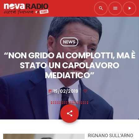
search
menu
play_arrow
NEWS
“NON GRIDO AI COMPLOTTI, MA È
STATO UN CAPOLAVORO
MEDIATICO”
19/02/2019
today
share
email
RIGNANO SULL’ARNO