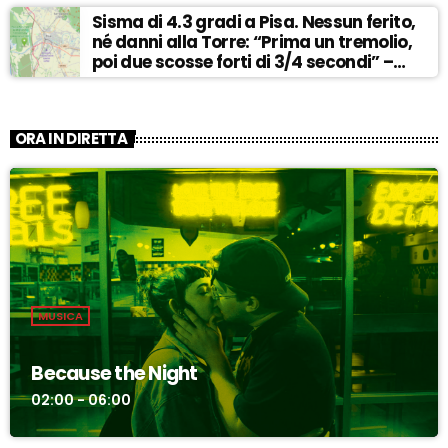
Sisma di 4.3 gradi a Pisa. Nessun ferito,
né danni alla Torre: “Prima un tremolio,
poi due scosse forti di 3/4 secondi” –
ASCOLTA
ORA IN DIRETTA
MUSICA
Because the Night
02:00 - 06:00