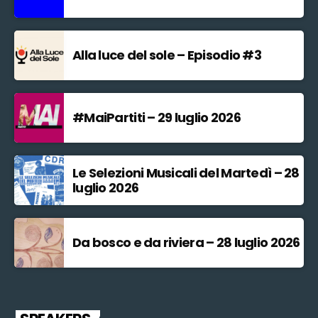
Alla luce del sole – Episodio #3
#MaiPartiti – 29 luglio 2026
Le Selezioni Musicali del Martedì – 28
luglio 2026
Da bosco e da riviera – 28 luglio 2026