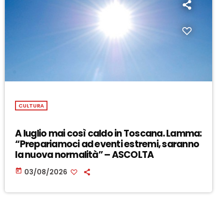
CULTURA
A luglio mai così caldo in Toscana. Lamma:
“Prepariamoci ad eventi estremi, saranno
la nuova normalità” – ASCOLTA
today
03/08/2026