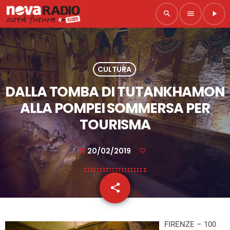
search
menu
play_arrow
CULTURA
DALLA TOMBA DI TUTANKHAMON
ALLA POMPEI SOMMERSA PER
TOURISMA
20/02/2019
today
share
email
FIRENZE – 100