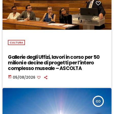
CULTURA
Gallerie degli Uffizi, lavori in corso per 50
milioni e decine di progetti per l’intero
complesso museale – ASCOLTA
today
05/08/2026
insert_link