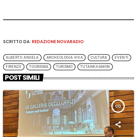
SCRITTO DA:
REDAZIONE NOVARADIO
ALBERTO ANGELA
ARCHEOLOGIA VIVA
CULTURA
EVENTI
FIRENZE
TOURISMA
TURISMO
TUTANKHAMON
POST SIMILI
insert_link