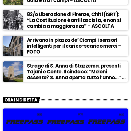
aula e tra i campi – ASCOLTA
82/o Liberazione di Firenze, Chiti (ISRT):
“La Costituzione è antifascista, e non si
cambia a maggioranza” – ASCOLTA
Arrivano in piazza de’ Ciompi i sensori
intelligenti per il carico-scarico merci –
FOTO
Strage di S. Anna di Stazzema, presenti
Tajani e Conte. Il sindaco: “Meloni
assente? S. Anna aperta tutto l’anno…” –
ASCOLTA
ORA IN DIRETTA