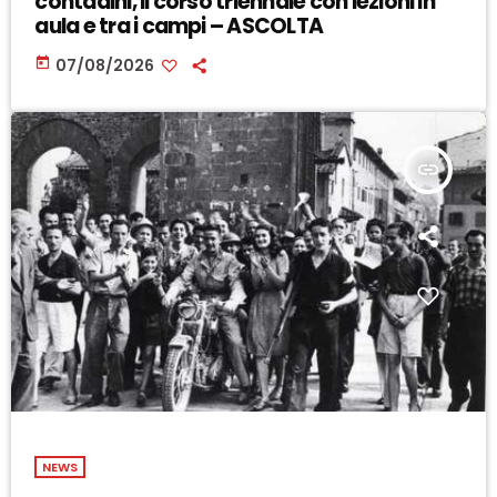
contadini, il corso triennale con lezioni in
aula e tra i campi – ASCOLTA
today
07/08/2026
insert_link
NEWS