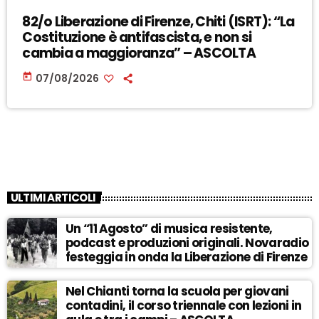
82/o Liberazione di Firenze, Chiti (ISRT): “La
Costituzione è antifascista, e non si
cambia a maggioranza” – ASCOLTA
today
07/08/2026
ULTIMI ARTICOLI
Un “11 Agosto” di musica resistente,
podcast e produzioni originali. Novaradio
festeggia in onda la Liberazione di Firenze
Nel Chianti torna la scuola per giovani
contadini, il corso triennale con lezioni in