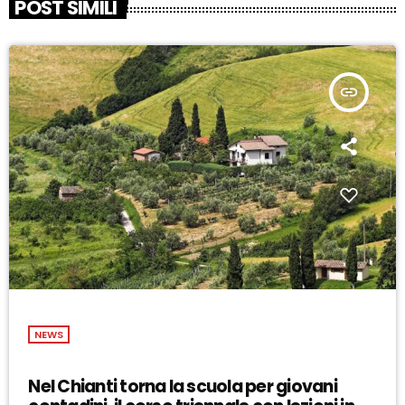
POST SIMILI
insert_link
NEWS
Nel Chianti torna la scuola per giovani