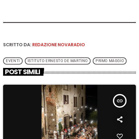
SCRITTO DA:
REDAZIONE NOVARADIO
EVENTI
ISTITUTO ERNESTO DE MARTINO
PRIMO MAGGIO
POST SIMILI
insert_link