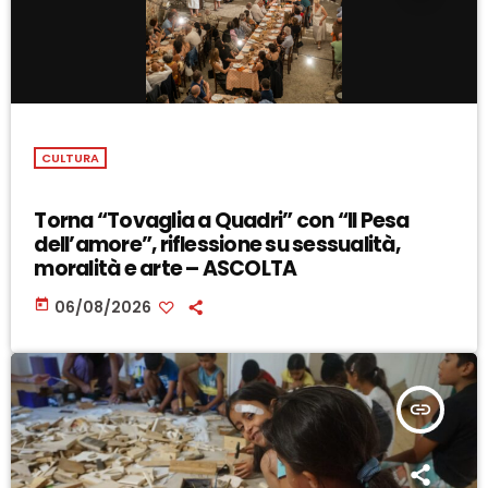
CULTURA
Torna “Tovaglia a Quadri” con “Il Pesa
dell’amore”, riflessione su sessualità,
moralità e arte – ASCOLTA
today
06/08/2026
insert_link