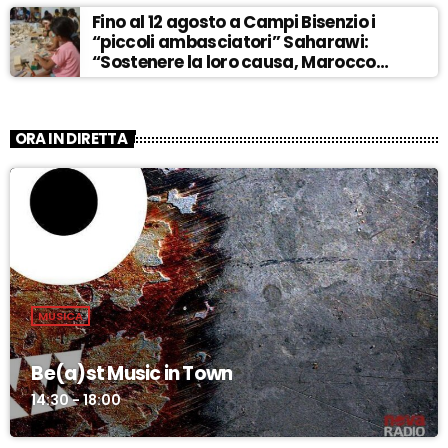
Fino al 12 agosto a Campi Bisenzio i
“piccoli ambasciatori” Saharawi:
“Sostenere la loro causa, Marocco
sempre più invadente” – ASCOLTA
ORA IN DIRETTA
MUSICA
Be(a)st Music in Town
14:30 - 18:00