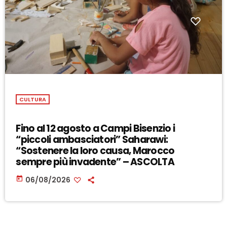
CULTURA
Fino al 12 agosto a Campi Bisenzio i
“piccoli ambasciatori” Saharawi:
“Sostenere la loro causa, Marocco
sempre più invadente” – ASCOLTA
today
06/08/2026