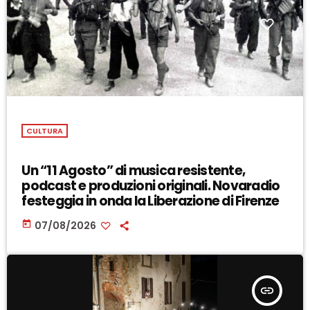
CULTURA
Un “11 Agosto” di musica resistente,
podcast e produzioni originali. Novaradio
festeggia in onda la Liberazione di Firenze
today
07/08/2026
insert_link