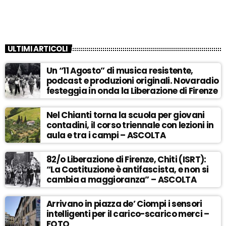
ULTIMI ARTICOLI
Un “11 Agosto” di musica resistente,
podcast e produzioni originali. Novaradio
festeggia in onda la Liberazione di Firenze
Nel Chianti torna la scuola per giovani
contadini, il corso triennale con lezioni in
aula e tra i campi – ASCOLTA
82/o Liberazione di Firenze, Chiti (ISRT):
“La Costituzione è antifascista, e non si
cambia a maggioranza” – ASCOLTA
Arrivano in piazza de’ Ciompi i sensori
intelligenti per il carico-scarico merci –
FOTO