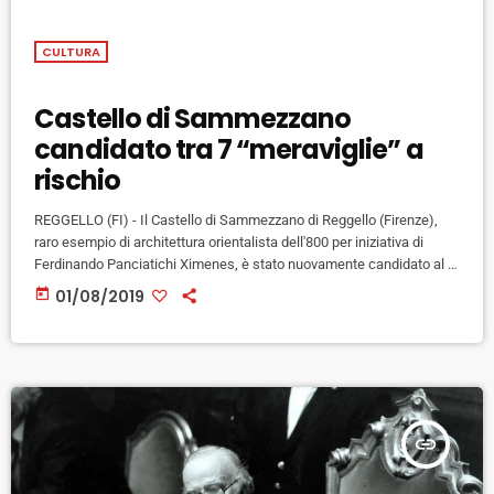
CULTURA
Castello di Sammezzano
candidato tra 7 “meraviglie” a
rischio
REGGELLO (FI) - Il Castello di Sammezzano di Reggello (Firenze),
raro esempio di architettura orientalista dell'800 per iniziativa di
Ferdinando Panciatichi Ximenes, è stato nuovamente candidato al '7
Most Endangered', il programma comunitario promosso da Europa
today
01/08/2019
Nostra che ha l'obiettivo di individuare i luoghi in pericolo presenti sul
territorio europeo e mobilitare soggetti pubblici e privati affinché ne
venga assicurato il recupero. Malgrado negli ultimi anni sia divenuto
uno dei […]
insert_link