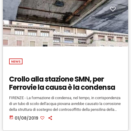
NEWS
Crollo alla stazione SMN, per
Ferrovie la causa è la condensa
FIRENZE - La formazione di condensa, nel tempo, in corrispondenza
di un tubo di scolo dell'acqua piovana avrebbe causato la corrosione
della struttura di sostegno del controsoffitto della pensilina della
stazione ferroviaria di Santa Maria Novella a Firenze, portando al
today
01/08/2019
crollo di parte del rivestimento nella notte fra il 24 e il 25 luglio. E' la
spiegazione data dai tecnici di Grandi Stazioni Rail oggi al