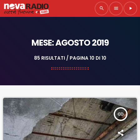
search
menu
play_arrow
MESE: AGOSTO 2019
85 RISULTATI / PAGINA 10 DI 10
insert_link