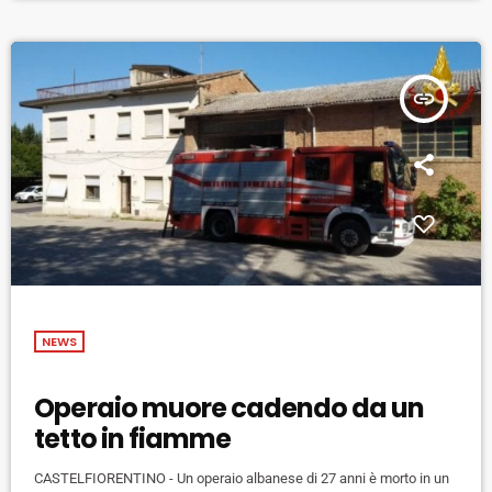
vicesindaco Cristina Giachi, in […]
insert_link
NEWS
Operaio muore cadendo da un
tetto in fiamme
CASTELFIORENTINO - Un operaio albanese di 27 anni è morto in un