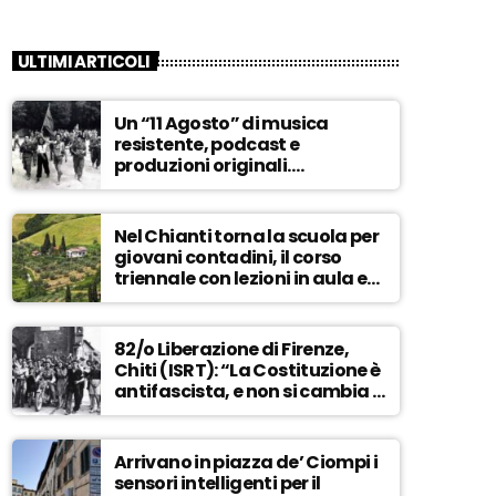
ULTIMI ARTICOLI
Un “11 Agosto” di musica
resistente, podcast e
produzioni originali.
Novaradio festeggia in onda
la Liberazione di Firenze
Nel Chianti torna la scuola per
giovani contadini, il corso
triennale con lezioni in aula e
tra i campi – ASCOLTA
82/o Liberazione di Firenze,
Chiti (ISRT): “La Costituzione è
antifascista, e non si cambia a
maggioranza” – ASCOLTA
Arrivano in piazza de’ Ciompi i
sensori intelligenti per il