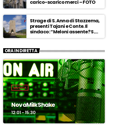
carico-scarico merci – FOTO
Strage di S. Anna di Stazzema,
presenti Tajani e Conte. Il
sindaco: “Meloni assente? S.
Anna aperta tutto l’anno…” –
ASCOLTA
ORA IN DIRETTA
MUSICA
NovaMilkShake
12:01 - 15:30