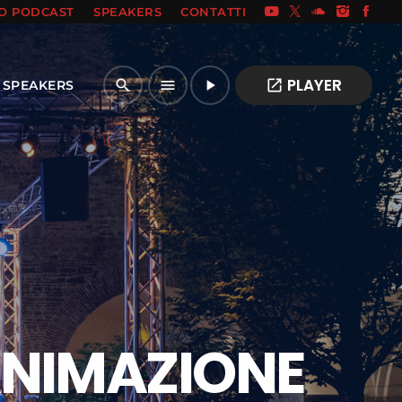
IO PODCAST
SPEAKERS
CONTATTI
PLAYER
open_in_new
search
menu
play_arrow
SPEAKERS
ANIMAZIONE