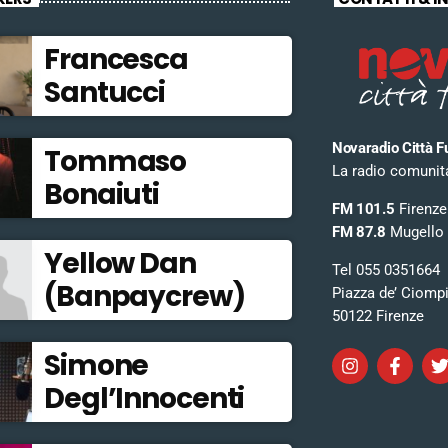
Francesca
Santucci
Novaradio Città F
Tommaso
La radio comunitar
Bonaiuti
FM 101.5
Firenze
FM 87.8
Mugello
Yellow Dan
Tel 055 0351664
(Banpaycrew)
Piazza de’ Ciomp
50122 Firenze
Simone
Degl’Innocenti