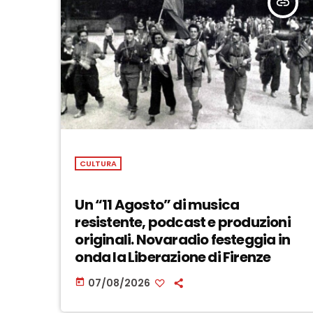
insert_link
CULTURA
Un “11 Agosto” di musica
resistente, podcast e produzioni
originali. Novaradio festeggia in
onda la Liberazione di Firenze
07/08/2026
today