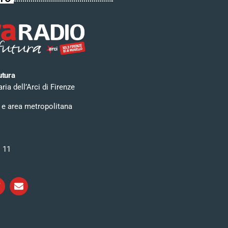
utura
ia dell’Arci di Firenze
 e area metropolitana
i 11