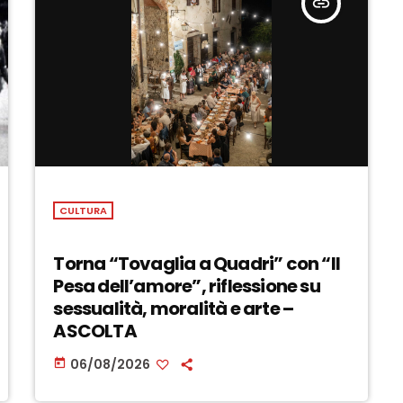
insert_link
CULTURA
Torna “Tovaglia a Quadri” con “Il
Pesa dell’amore”, riflessione su
sessualità, moralità e arte –
ASCOLTA
06/08/2026
today