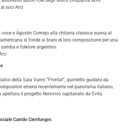
utorevoli autori folk degli ultimi cinquanta anni.
ai soci Arci
a voce e Agustin Cornejo alla chitarra classica suona al
sudamericana si fonde ai brani di loro composizione per una
 samba e folklore argentino.
Arci
me
alco della Sala Vanni “Frontal”, quintetto guidato da
 compositori emersi recentemente nel panorama italiano,
n apertura il progetto Nerovivo capitanato da Evita
ociale Camilo Cienfuegos