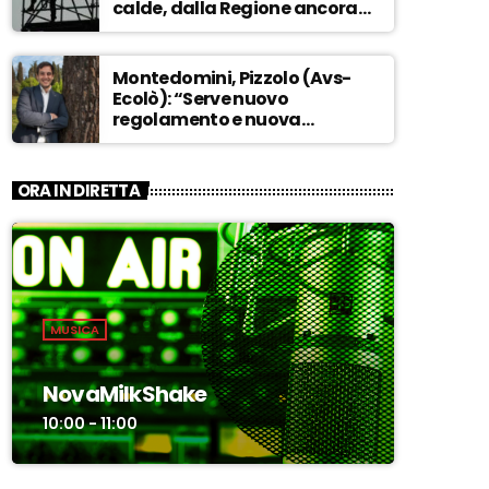
calde, dalla Regione ancora
nessuna risposta” – ASCOLTA
Montedomini, Pizzolo (Avs-
Ecolò): “Serve nuovo
regolamento e nuova
governance. La vecchia
dirigenza inadatta a guidare
la svolta” – ASCOLTA
ORA IN DIRETTA
MUSICA
NovaMilkShake
10:00 - 11:00