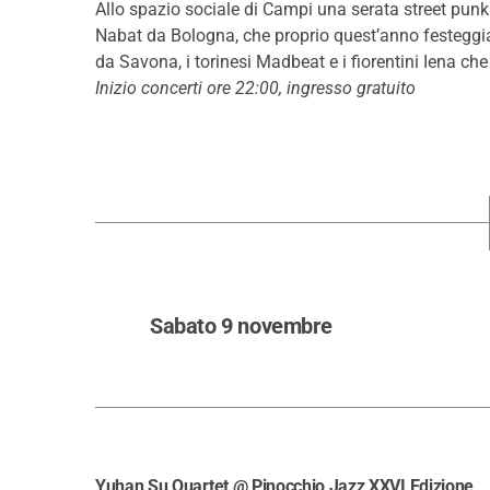
Allo spazio sociale di Campi una serata street punk
Nabat da Bologna, che proprio quest’anno festeggian
da Savona, i torinesi Madbeat e i fiorentini Iena c
Inizio concerti ore 22:00, ingresso gratuito
Sabato 9 novembre
Yuhan Su Quartet @ Pinocchio Jazz XXVI Edizione