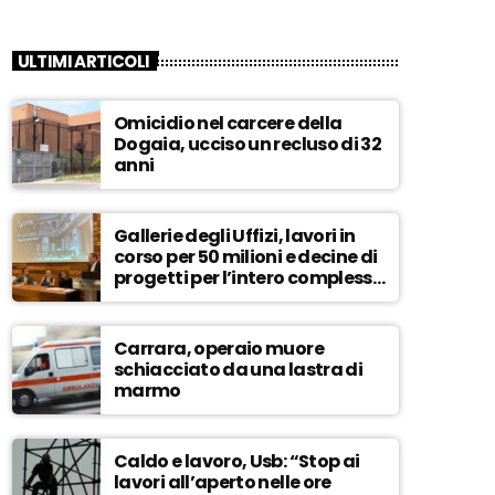
ULTIMI ARTICOLI
Omicidio nel carcere della
Dogaia, ucciso un recluso di 32
anni
Gallerie degli Uffizi, lavori in
corso per 50 milioni e decine di
progetti per l’intero complesso
museale – ASCOLTA
Carrara, operaio muore
schiacciato da una lastra di
marmo
Caldo e lavoro, Usb: “Stop ai
lavori all’aperto nelle ore