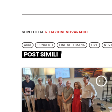
SCRITTO DA:
REDAZIONE NOVARADIO
ARCI
CONCERTI
FINE SETTIMANA
LIVE
NOV
POST SIMILI
insert_link