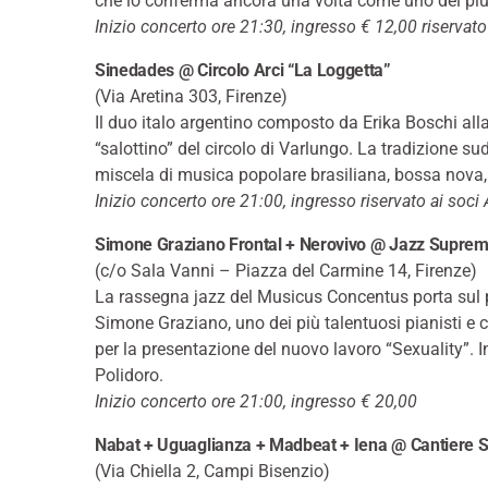
che lo conferma ancora una volta come uno dei più a
Inizio concerto ore 21:30, ingresso € 12,00 riservato 
Sinedades @ Circolo Arci “La Loggetta”
(Via Aretina 303, Firenze)
Il duo italo argentino composto da Erika Boschi all
“salottino” del circolo di Varlungo. La tradizione 
miscela di musica popolare brasiliana, bossa nova,
Inizio concerto ore 21:00, ingresso riservato ai soci 
Simone Graziano Frontal + Nerovivo @ Jazz Supre
(c/o Sala Vanni – Piazza del Carmine 14, Firenze)
La rassegna jazz del Musicus Concentus porta sul p
Simone Graziano, uno dei più talentuosi pianisti e
per la presentazione del nuovo lavoro “Sexuality”. I
Polidoro.
Inizio concerto ore 21:00, ingresso € 20,00
Nabat + Uguaglianza + Madbeat + Iena @
Cantiere S
(Via Chiella 2, Campi Bisenzio)