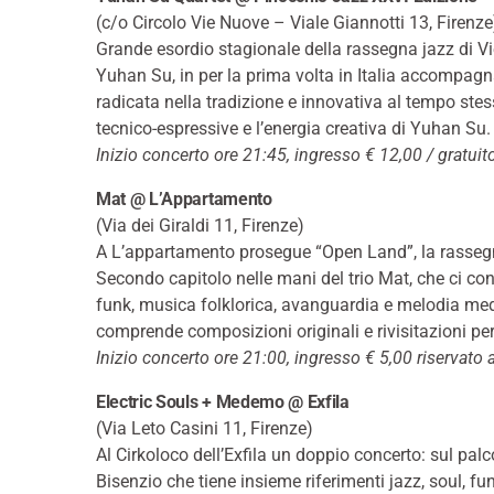
(c/o Circolo Vie Nuove – Viale Giannotti 13, Firenze
Grande esordio stagionale della rassegna jazz di V
Yuhan Su, in per la prima volta in Italia accompagn
radicata nella tradizione e innovativa al tempo stesso
tecnico-espressive e l’energia creativa di Yuhan Su.
Inizio concerto ore 21:45, ingresso € 12,00 / gratui
Mat @ L’Appartamento
(Via dei Giraldi 11, Firenze)
A L’appartamento prosegue “Open Land”, la rasseg
Secondo capitolo nelle mani del trio Mat, che ci con
funk, musica folklorica, avanguardia e melodia med
comprende composizioni originali e rivisitazioni per
Inizio concerto ore 21:00, ingresso € 5,00 riservato a
Electric Souls + Medemo @ Exfila
(Via Leto Casini 11, Firenze)
Al Cirkoloco dell’Exfila un doppio concerto: sul palc
Bisenzio che tiene insieme riferimenti jazz, soul, fun