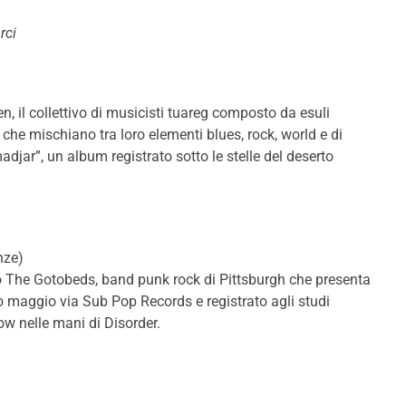
rci
)
en, il collettivo di musicisti tuareg composto da esuli
 che mischiano tra loro elementi blues, rock, world e di
djar”, un album registrato sotto le stelle del deserto
nze)
ano The Gotobeds, band punk rock di Pittsburgh che presenta
o maggio via Sub Pop Records e registrato agli studi
ow nelle mani di Disorder.