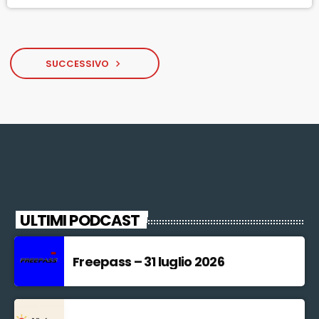
riuscirà a partecipare". Lo […]
SUCCESSIVO
navigate_next
ULTIMI PODCAST
Freepass – 31 luglio 2026