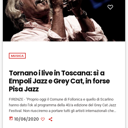
MUSICA
Tornano i live in Toscana: sì a
Empoli Jazz e Grey Cat, in forse
Pisa Jazz
FIRENZE - "Proprio oggi il Comune di Follonica e quello di Scarlino
hanno dato l'ok al programma della 40/a edizione del Grey Cat Jazz
Festival. Non riusciremo a portare tutti gli artisti internazionali che
avremmo voluto, ma ci saranno alcuni dei nomi italiani più in vista
today
10/06/2020
del momento: Enrico Rava, Gianluca Petrella, Francesco Bearzatti,
Enrico Pieranunzi e Danilo Rea, oltre a Richard Galliano, che da Nizza