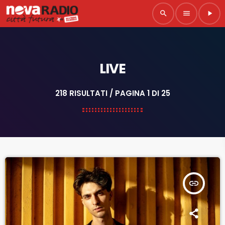
search
menu
play_arrow
LIVE
218 RISULTATI / PAGINA 1 DI 25
insert_link