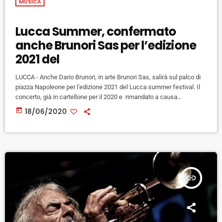
MUSICA
Lucca Summer, confermato
anche Brunori Sas per l’edizione
2021 del
LUCCA - Anche Dario Brunori, in arte Brunori Sas, salirà sul palco di
piazza Napoleone per l'edizione 2021 del Lucca summer festival. Il
concerto, già in cartellone per il 2020 e rimandato a causa
dell'emergenza sanitaria, si terrà il 25 luglio. I biglietti di quest'anno
today
18/06/2020
rimarranno validi per l'anno prossimo. La conferma del cantautore
calabrese si aggiunge a quelle di Paolo Conte, Ben Harper, Celine
Dion e Nick Mason.
insert_link