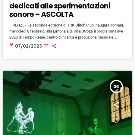
dedicati alle sperimentazioni
sonore – ASCOLTA
FIRENZE - La seconda edizione di TRK Glitch Club inaugura domani,
mercoledì 8 febbraio, alla Limonaia di Villa Strozzi il programma live
2023 di Tempo Reale, centro di ricerca e produzione musicale.
Ospite la compositrice londinese Jo Thomas che presenterà il suo
today
07/02/2023
lavoro "Landscape of Noise". La rassegna propone altri due
appuntamenti: il 2 marzo sul palco l'italiano Luca Perciballi , artitsa
che ha al centro della sua estetica il […]
insert_link