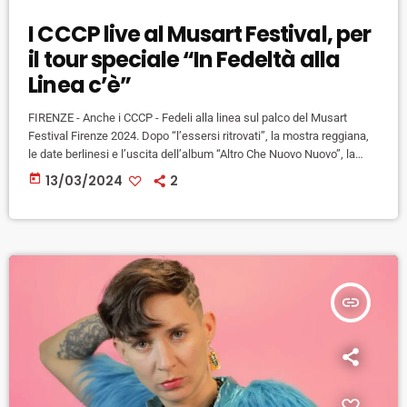
I CCCP live al Musart Festival, per
il tour speciale “In Fedeltà alla
Linea c’è”
FIRENZE - Anche i CCCP - Fedeli alla linea sul palco del Musart
Festival Firenze 2024. Dopo “l’essersi ritrovati”, la mostra reggiana,
le date berlinesi e l’uscita dell’album “Altro Che Nuovo Nuovo”, la
storica band torna sulle scene italiane: venerdì 26 luglio sarà in
today
13/03/2024
2
concerto al Parco Mediceo di Pratolino, Firenze, nell’ambito del tour
“In FEDELTÀ la LINEA c’è”. A 40 anni dal primo EP, “Ortodossia”,
Giovanni Lindo Ferretti, Massimo […]
insert_link