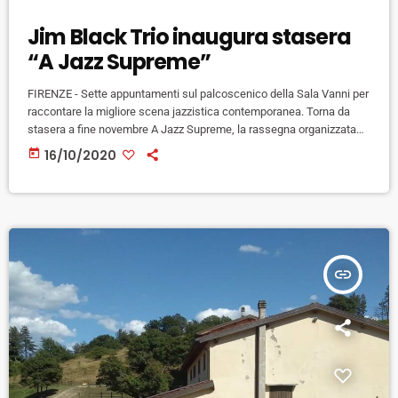
Jim Black Trio inaugura stasera
“A Jazz Supreme”
FIRENZE - Sette appuntamenti sul palcoscenico della Sala Vanni per
raccontare la migliore scena jazzistica contemporanea. Torna da
stasera a fine novembre A Jazz Supreme, la rassegna organizzata
da Musicus Concentus. "Novità" è la parola chiave dell'edizione 2020
today
16/10/2020
che presenta progetti inediti e nuovi incontri tra musicisti. L'epidemia
da Covid-19 ha reso impossibili infatti molte registrazioni e concerti
e così quasi tutti gli artisti saliranno sul palco per la prima […]
insert_link