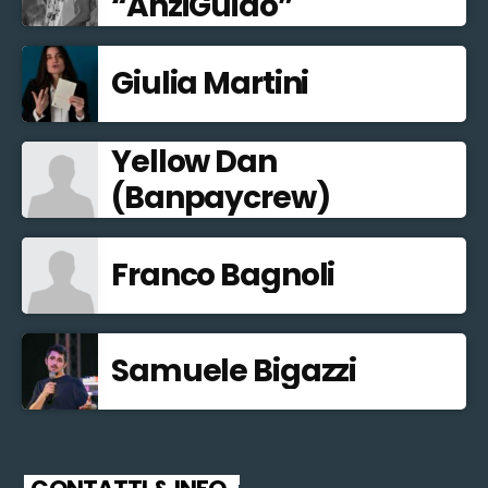
“AnziGuido”
Giulia Martini
Yellow Dan
(Banpaycrew)
Franco Bagnoli
Samuele Bigazzi