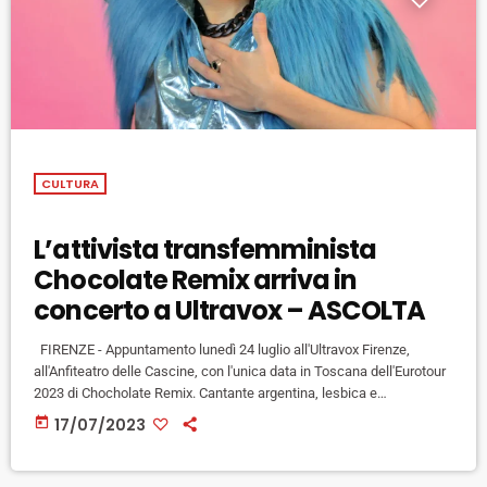
CULTURA
L’attivista transfemminista
Chocolate Remix arriva in
concerto a Ultravox – ASCOLTA
FIRENZE - Appuntamento lunedì 24 luglio all'Ultravox Firenze,
all'Anfiteatro delle Cascine, con l'unica data in Toscana dell'Eurotour
2023 di Chocholate Remix. Cantante argentina, lesbica e
transfemminista, nominata dalla BBC come una delle 100 donne più
today
17/07/2023
innovative e influenti al mondo, Romina Bernardo in arte Chocolate
Remix, usa la satira e l’umorismo per esprimere una messaggio di
liberazione rivolto a tutte le donne e non solo. Il suo brano “Non […]