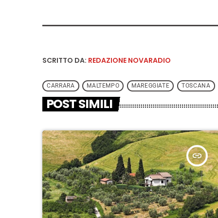
SCRITTO DA:
REDAZIONE NOVARADIO
CARRARA
MALTEMPO
MAREGGIATE
TOSCANA
POST SIMILI
insert_link