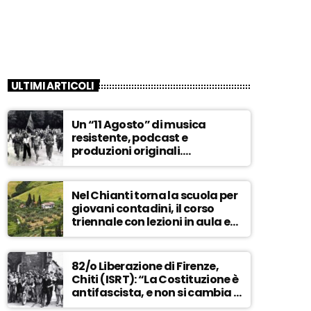
ULTIMI ARTICOLI
Un “11 Agosto” di musica
resistente, podcast e
produzioni originali.
Novaradio festeggia in onda
la Liberazione di Firenze
Nel Chianti torna la scuola per
giovani contadini, il corso
triennale con lezioni in aula e
tra i campi – ASCOLTA
82/o Liberazione di Firenze,
Chiti (ISRT): “La Costituzione è
antifascista, e non si cambia a
maggioranza” – ASCOLTA