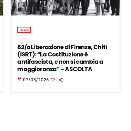
NEWS
82/o Liberazione di Firenze, Chiti
(ISRT): “La Costituzione è
antifascista, e non si cambia a
maggioranza” – ASCOLTA
07/08/2026
today