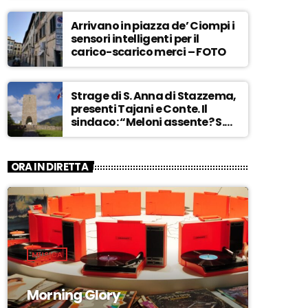
Arrivano in piazza de’ Ciompi i
sensori intelligenti per il
carico-scarico merci – FOTO
Strage di S. Anna di Stazzema,
presenti Tajani e Conte. Il
sindaco: “Meloni assente? S.
Anna aperta tutto l’anno…” –
ASCOLTA
ORA IN DIRETTA
MUSICA
Morning Glory