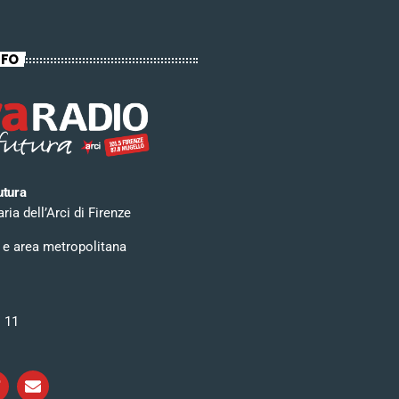
NFO
utura
ia dell’Arci di Firenze
 e area metropolitana
i 11