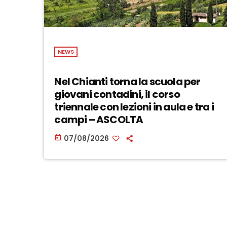
NEWS
Nel Chianti torna la scuola per
giovani contadini, il corso
triennale con lezioni in aula e tra i
campi – ASCOLTA
07/08/2026
today