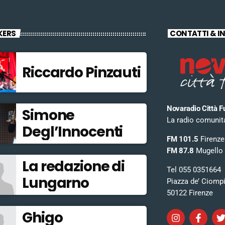
KERS
CONTATTI & I
Riccardo Pinzauti
Novaradio Città F
Simone
La radio comunitar
Degl’Innocenti
FM 101.5
Firenze
FM 87.8
Mugello
La redazione di
Tel 055 0351664
Lungarno
Piazza de’ Ciomp
50122 Firenze
Ghigo