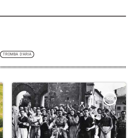
TROMBA D'ARIA
insert_link