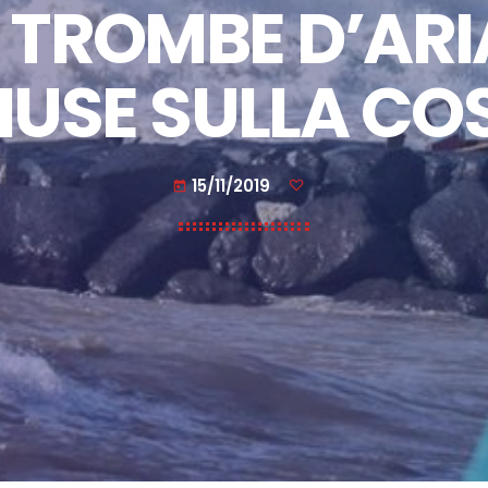
TROMBE D’ARI
IUSE SULLA CO
15/11/2019
today