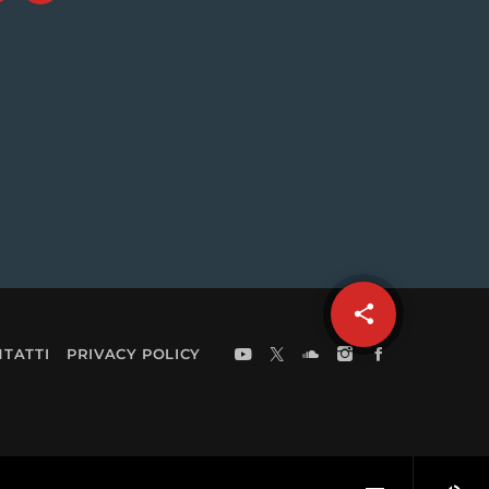
share
email
TATTI
PRIVACY POLICY