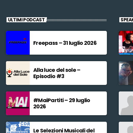
ULTIMI PODCAST
SPEA
Freepass – 31 luglio 2026
Alla luce del sole –
Episodio #3
#MaiPartiti – 29 luglio
2026
Le Selezioni Musicali del