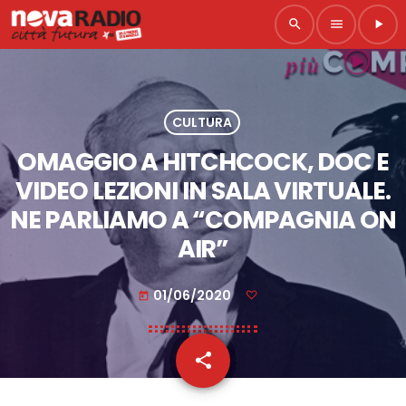
search
menu
play_arrow
CULTURA
OMAGGIO A HITCHCOCK, DOC E
VIDEO LEZIONI IN SALA VIRTUALE.
NE PARLIAMO A “COMPAGNIA ON
AIR”
01/06/2020
today
share
email