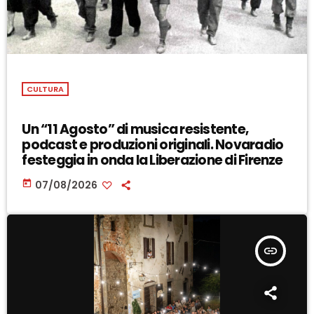
CULTURA
Un “11 Agosto” di musica resistente,
podcast e produzioni originali. Novaradio
festeggia in onda la Liberazione di Firenze
today
07/08/2026
insert_link