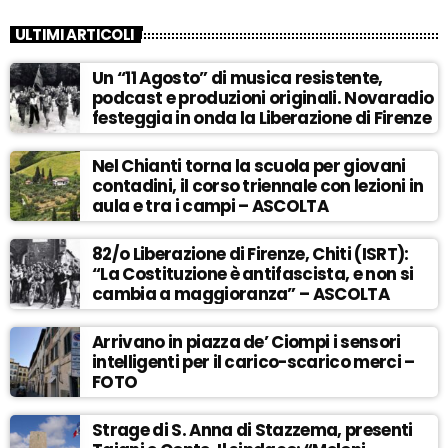
ULTIMI ARTICOLI
Un “11 Agosto” di musica resistente,
podcast e produzioni originali. Novaradio
festeggia in onda la Liberazione di Firenze
Nel Chianti torna la scuola per giovani
contadini, il corso triennale con lezioni in
aula e tra i campi – ASCOLTA
82/o Liberazione di Firenze, Chiti (ISRT):
“La Costituzione è antifascista, e non si
cambia a maggioranza” – ASCOLTA
Arrivano in piazza de’ Ciompi i sensori
intelligenti per il carico-scarico merci –
FOTO
Strage di S. Anna di Stazzema, presenti