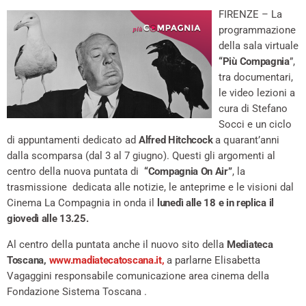
FIRENZE – La
programmazione
della sala virtuale
“Più Compagnia
”,
tra documentari,
le video lezioni a
cura di
Stefano
Socci e un ciclo
di appuntamenti dedicato ad
Alfred Hitchcock
a quarant’anni
dalla scomparsa (dal 3 al 7 giugno). Questi gli argomenti al
centro della nuova puntata di
“Compagnia On Air”
, la
trasmissione dedicata alle notizie, le anteprime e le visioni dal
Cinema La Compagnia in onda il
lunedì alle 18 e in replica il
giovedì alle 13.25.
Al centro della puntata anche il nuovo sito della
Mediateca
Toscana,
www.madiatecatoscana.it,
a parlarne Elisabetta
Vagaggini responsabile comunicazione area cinema della
Fondazione Sistema Toscana .