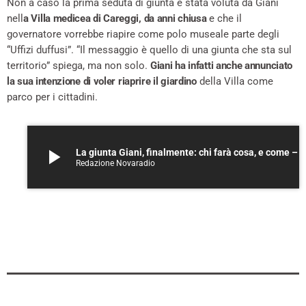
Non a caso la prima seduta di giunta è stata voluta da Giani
nell
a Villa medicea di Careggi, da anni chiusa
e che il
governatore vorrebbe riapire come polo museale parte degli
“Uffizi duffusi”. “Il messaggio è quello di una giunta che sta sul
territorio” spiega, ma non solo.
Giani ha infatti anche annunciato
la sua intenzione di voler riaprire il giardino
della Villa come
parco per i cittadini.
play_arrow
La giunta Giani, finalmente: chi farà cosa, e come – A
Redazione Novaradio