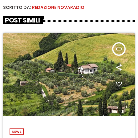
SCRITTO DA:
REDAZIONE NOVARADIO
POST SIMILI
insert_link
NEWS