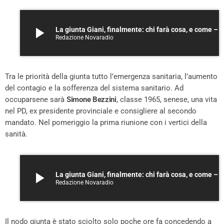
play_arrow
La giunta Giani, finalmente: chi farà cosa, e come – A
Redazione Novaradio
Tra le priorità della giunta tutto l’emergenza sanitaria, l’aumento
del contagio e la sofferenza del sistema sanitario. Ad
occuparsene sarà
Simone Bezzini
, classe 1965, senese, una vita
nel PD, ex presidente provinciale e consigliere al secondo
mandato. Nel pomeriggio la prima riunione con i vertici della
sanità.
play_arrow
La giunta Giani, finalmente: chi farà cosa, e come – A
Redazione Novaradio
Il nodo giunta è stato sciolto solo poche ore fa concedendo a