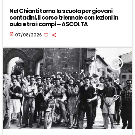
Nel Chianti torna la scuola per giovani
contadini, il corso triennale con lezioni in
aula e tra i campi – ASCOLTA
today
07/08/2026
insert_link