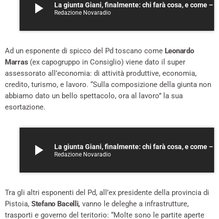
play_arrow
La giunta Giani, finalmente: chi farà cosa, e come – A
Redazione Novaradio
Ad un esponente di spicco del Pd toscano come
Leonardo
Marras
(ex capogruppo in Consiglio) viene dato il super
assessorato all’economia: di attività produttive, economia,
credito, turismo, e lavoro. “Sulla composizione della giunta non
abbiamo dato un bello spettacolo, ora al lavoro” la sua
esortazione.
play_arrow
La giunta Giani, finalmente: chi farà cosa, e come – A
Redazione Novaradio
Tra gli altri esponenti del Pd, all’ex presidente della provincia di
Pistoia,
Stefano Bacelli,
vanno le deleghe a infrastrutture,
trasporti e governo del teritorio: “Molte sono le partite aperte