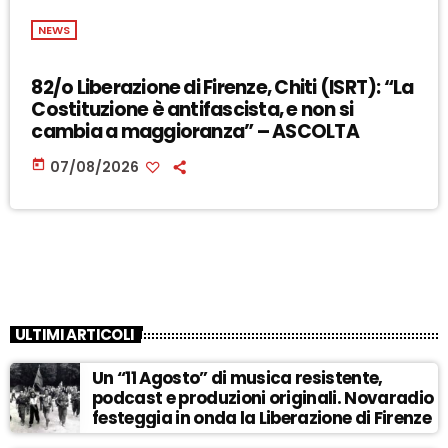
NEWS
82/o Liberazione di Firenze, Chiti (ISRT): “La
Costituzione è antifascista, e non si
cambia a maggioranza” – ASCOLTA
today
07/08/2026
ULTIMI ARTICOLI
Un “11 Agosto” di musica resistente,
podcast e produzioni originali. Novaradio
festeggia in onda la Liberazione di Firenze