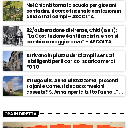
Nel Chianti torna la scuola per giovani
contadini, il corso triennale con lezioni in
aula e tra i campi – ASCOLTA
82/o Liberazione di Firenze, Chiti (ISRT):
“La Costituzione è antifascista, e non si
cambia a maggioranza” – ASCOLTA
Arrivano in piazza de’ Ciompi i sensori
intelligenti per il carico-scarico merci –
FOTO
Strage di S. Anna di Stazzema, presenti
Tajani e Conte. Il sindaco: “Meloni
assente? S. Anna aperta tutto l’anno…” –
ASCOLTA
ORA IN DIRETTA