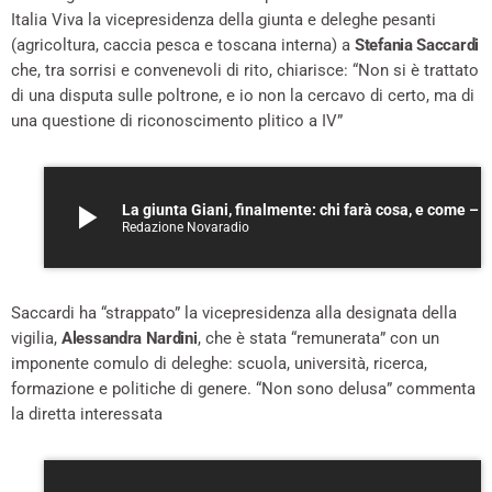
Italia Viva la vicepresidenza della giunta e deleghe pesanti
(agricoltura, caccia pesca e toscana interna) a
Stefania Saccardi
che, tra sorrisi e convenevoli di rito, chiarisce: “Non si è trattato
di una disputa sulle poltrone, e io non la cercavo di certo, ma di
una questione di riconoscimento plitico a IV”
play_arrow
La giunta Giani, finalmente: chi farà cosa, e come – A
Redazione Novaradio
Saccardi ha “strappato” la vicepresidenza alla designata della
vigilia,
Alessandra Nardini
, che è stata “remunerata” con un
imponente comulo di deleghe: scuola, università, ricerca,
formazione e politiche di genere. “Non sono delusa” commenta
la diretta interessata