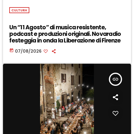
CULTURA
Un “11 Agosto” di musica resistente,
podcast e produzioni originali. Novaradio
festeggia in onda la Liberazione di Firenze
today
07/08/2026
insert_link