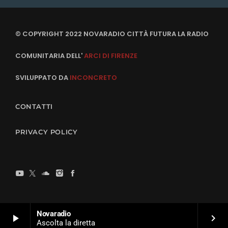
© COPYRIGHT 2022 NOVARADIO CITTÀ FUTURA LA RADIO
COMUNITARIA DELL'
ARCI DI FIRENZE
SVILUPPATO DA
INCONCRETO
CONTATTI
PRIVACY POLICY
Novaradio
play_arrow
keyboard_arrow_right
Ascolta la diretta