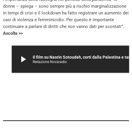
donne – spiega – sono sempre più a rischio marginalizzazione
in tempi di crisi e il lockdown ha fatto registrare un aumento dei
casi di violenza e femminicidio. Per questo è importante
continuare a parlare di diritti che non vanno dati per scontati”.
Ascolta >>
play_arrow
Il film su Nasrin Sotoudeh, corti dal
Redazione Novaradio