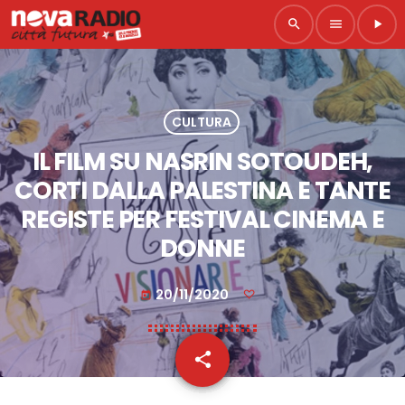
search
menu
play_arrow
CULTURA
IL FILM SU NASRIN SOTOUDEH,
CORTI DALLA PALESTINA E TANTE
REGISTE PER FESTIVAL CINEMA E
DONNE
20/11/2020
today
share
email