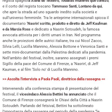
regista spagnol
a Xiana do Teixeiro, Tódallas mulleres que coñezo
,
e il corto del regista toscano
Tommaso Santi, Lontano da qui
,
che apre la strada ad uno sguardo inedito sulla società e
sull’universo femminile. Tra le anteprime internazionali spicca il
documentario
‘Nasrin’ scritto, prodotto e diretto da Jeff Kaufman
e da Marcia Ross
e dedicato a Nasrin Sotoudeh, la famosa
avvocata attivista per i diritti umani in Iran. Nel programma
anche le proiezioni delle autrici italiane, tra cui Nicol Zacco,
Silvia Lelli, Lucilla Mannino, Alessia Bottone e Veronica Santi e
sette mini-documentari dalla Palestina dedicati alla pandemia.
Nell’ambito del festival, inoltre, saranno assegnati i premi
Sigillo della pace del Comune di Firenze, a ‘Nasrin’, di Jeff
Kauman, e al film ‘Solo no’ di Lucilla Mannino.
>> Ascolta l’intervista a Paola Paoli, direttrice della rassegna <<
Intervenendo alla conferenza stampa di presentazione del
festival, il
vicesindaco Alessia Bettini ha annunciato
che il
Comune di Firenze consegnerà le Chiavi della Città a Nasrin
Sotoudeh. Parlando del fetsival, Bettini ha sottolineato
l’importanza della rassegna nel periodo della pandemia “le