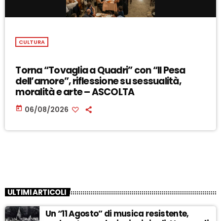
CULTURA
Torna “Tovaglia a Quadri” con “Il Pesa
dell’amore”, riflessione su sessualità,
moralità e arte – ASCOLTA
today
06/08/2026
ULTIMI ARTICOLI
Un “11 Agosto” di musica resistente,