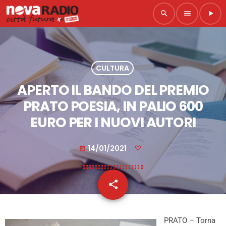
search
menu
play_arrow
CULTURA
APERTO IL BANDO DEL PREMIO
PRATO POESIA, IN PALIO 600
EURO PER I NUOVI AUTORI
14/01/2021
today
share
email
PRATO – Torna