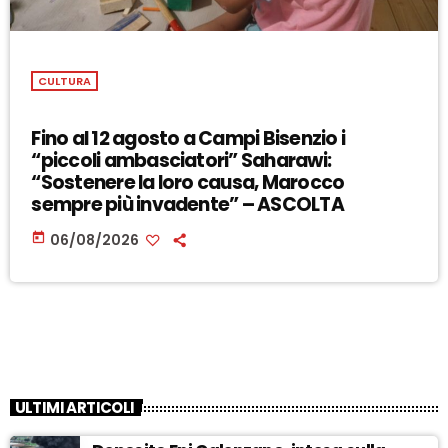
CULTURA
Fino al 12 agosto a Campi Bisenzio i
“piccoli ambasciatori” Saharawi:
“Sostenere la loro causa, Marocco
sempre più invadente” – ASCOLTA
today
06/08/2026
ULTIMI ARTICOLI