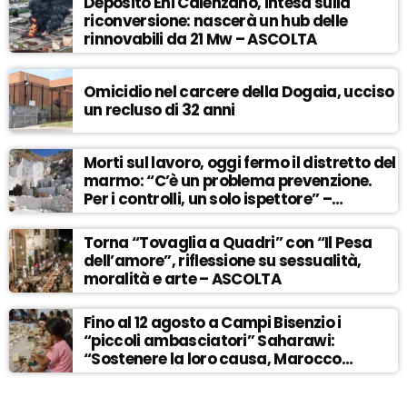
Deposito Eni Calenzano, intesa sulla
riconversione: nascerà un hub delle
rinnovabili da 21 Mw – ASCOLTA
Omicidio nel carcere della Dogaia, ucciso
un recluso di 32 anni
Morti sul lavoro, oggi fermo il distretto del
marmo: “C’è un problema prevenzione.
Per i controlli, un solo ispettore” –
ASCOLTA
Torna “Tovaglia a Quadri” con “Il Pesa
dell’amore”, riflessione su sessualità,
moralità e arte – ASCOLTA
Fino al 12 agosto a Campi Bisenzio i
“piccoli ambasciatori” Saharawi:
“Sostenere la loro causa, Marocco
sempre più invadente” – ASCOLTA