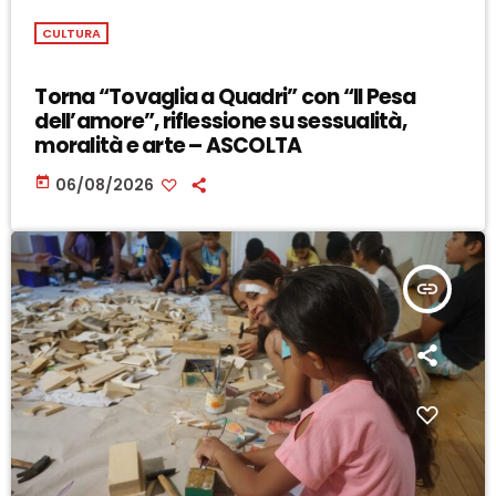
CULTURA
Torna “Tovaglia a Quadri” con “Il Pesa
dell’amore”, riflessione su sessualità,
moralità e arte – ASCOLTA
today
06/08/2026
insert_link