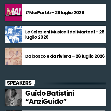
#MaiPartiti – 29 luglio 2026
Le Selezioni Musicali del Martedì – 28
luglio 2026
Da bosco e da riviera – 28 luglio 2026
SPEAKERS
Guido Batistini
“AnziGuido”