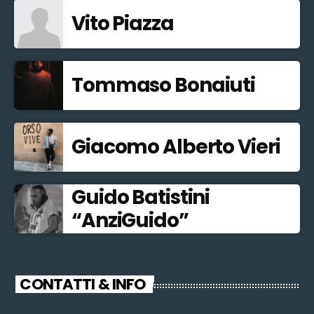
Vito Piazza
Tommaso Bonaiuti
Giacomo Alberto Vieri
Guido Batistini
“AnziGuido”
CONTATTI & INFO