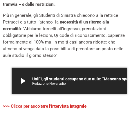
tramvia – e delle restrizioni.
Più in generale, gli Studenti di Sinistra chiedono alla rettrice
Petrucci e a tutto l’ateneo la
necessità di un ritorno alla
normalità
: “Abbiamo tornelli all’ingresso, prenotazioni
obbligatorie per le lezioni, Qr code di riconoscimento, capienze
formalmente al 100% ma in molti casi ancora ridotte: che
almeno ci venga data la possibilità di prenotare un posto nelle
aule studio il giorno stesso”
play_arrow
UniFI, gli studenti occupano due aule: “Mancano spazi e 
Redazione Novaradio
>>> Clicca per ascoltare l’intervista integrale