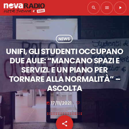
search
menu
play_arrow
NEWS
UNIFI, GLI STUDENTI OCCUPANO
DUE AULE: “MANCANO SPAZI E
SERVIZI. E UN PIANO PER
TORNARE ALLA NORMALITÀ” –
ASCOLTA
17/11/2021
today
share
email