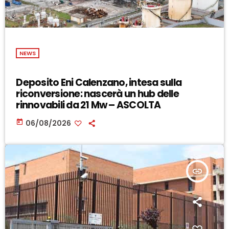
NEWS
Deposito Eni Calenzano, intesa sulla
riconversione: nascerà un hub delle
rinnovabili da 21 Mw – ASCOLTA
today
06/08/2026
insert_link