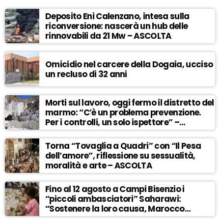
Deposito Eni Calenzano, intesa sulla
riconversione: nascerà un hub delle
rinnovabili da 21 Mw – ASCOLTA
Omicidio nel carcere della Dogaia, ucciso
un recluso di 32 anni
Morti sul lavoro, oggi fermo il distretto del
marmo: “C’è un problema prevenzione.
Per i controlli, un solo ispettore” –
ASCOLTA
Torna “Tovaglia a Quadri” con “Il Pesa
dell’amore”, riflessione su sessualità,
moralità e arte – ASCOLTA
Fino al 12 agosto a Campi Bisenzio i
“piccoli ambasciatori” Saharawi:
“Sostenere la loro causa, Marocco
sempre più invadente” – ASCOLTA