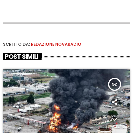
SCRITTO DA:
REDAZIONE NOVARADIO
POST SIMILI
insert_link