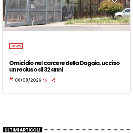
NEWS
Omicidio nel carcere della Dogaia, ucciso
un recluso di 32 anni
today
06/08/2026
ULTIMI ARTICOLI