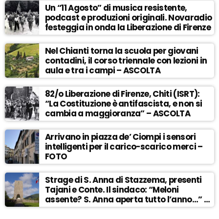
Un “11 Agosto” di musica resistente,
podcast e produzioni originali. Novaradio
festeggia in onda la Liberazione di Firenze
Nel Chianti torna la scuola per giovani
contadini, il corso triennale con lezioni in
aula e tra i campi – ASCOLTA
82/o Liberazione di Firenze, Chiti (ISRT):
“La Costituzione è antifascista, e non si
cambia a maggioranza” – ASCOLTA
Arrivano in piazza de’ Ciompi i sensori
intelligenti per il carico-scarico merci –
FOTO
Strage di S. Anna di Stazzema, presenti
Tajani e Conte. Il sindaco: “Meloni
assente? S. Anna aperta tutto l’anno…” –
ASCOLTA