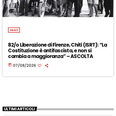
NEWS
82/o Liberazione di Firenze, Chiti (ISRT): “La
Costituzione è antifascista, e non si
cambia a maggioranza” – ASCOLTA
today
07/08/2026
ULTIMI ARTICOLI