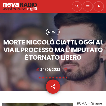
search
menu
play_arrow
NEWS
MORTE NICCOLÒ CIATTI, OGGI AL
VIA IL PROCESSO MA L’IMPUTATO
È TORNATO LIBERO
24/01/2022
today
share
email
ROMA – Si apre