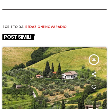
SCRITTO DA:
REDAZIONE NOVARADIO
POST SIMILI
insert_link