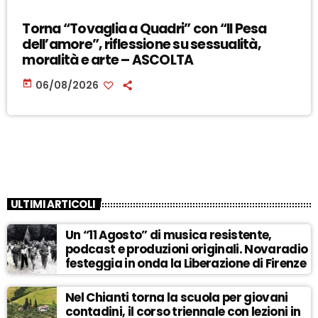
Torna “Tovaglia a Quadri” con “Il Pesa
dell’amore”, riflessione su sessualità,
moralità e arte – ASCOLTA
today
06/08/2026
ULTIMI ARTICOLI
Un “11 Agosto” di musica resistente,
podcast e produzioni originali. Novaradio
festeggia in onda la Liberazione di Firenze
Nel Chianti torna la scuola per giovani
contadini, il corso triennale con lezioni in