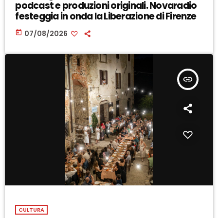
podcast e produzioni originali. Novaradio
festeggia in onda la Liberazione di Firenze
today
07/08/2026
insert_link
CULTURA