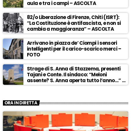
aula e tra i campi – ASCOLTA
82/o Liberazione di Firenze, Chiti (ISRT):
“La Costituzione è antifascista, e non si
cambia a maggioranza” – ASCOLTA
Arrivano in piazza de’ Ciompi i sensori
intelligenti per il carico-scarico merci –
FOTO
Strage di S. Anna di Stazzema, presenti
Tajani e Conte. Il sindaco: “Meloni
assente? S. Anna aperta tutto l’anno…” –
ASCOLTA
ORA IN DIRETTA