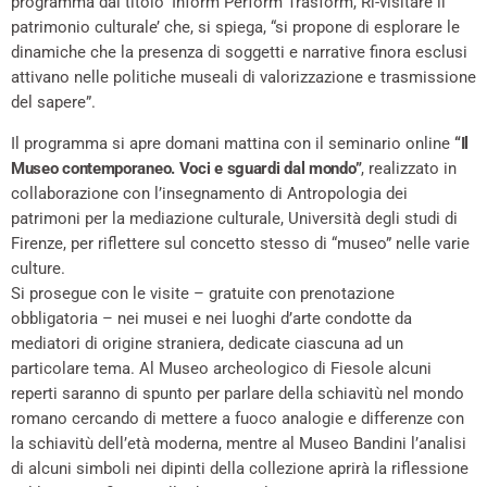
programma dal titolo ‘Inform Perform Trasform, Ri-visitare il
patrimonio culturale’ che, si spiega, “si propone di esplorare le
dinamiche che la presenza di soggetti e narrative finora esclusi
attivano nelle politiche museali di valorizzazione e trasmissione
del sapere”.
Il programma si apre domani mattina con il seminario online
“Il
Museo contemporaneo. Voci e sguardi dal mondo”
, realizzato in
collaborazione con l’insegnamento di Antropologia dei
patrimoni per la mediazione culturale, Università degli studi di
Firenze, per riflettere sul concetto stesso di “museo” nelle varie
culture.
Si prosegue con le visite – gratuite con prenotazione
obbligatoria – nei musei e nei luoghi d’arte condotte da
mediatori di origine straniera, dedicate ciascuna ad un
particolare tema. Al Museo archeologico di Fiesole alcuni
reperti saranno di spunto per parlare della schiavitù nel mondo
romano cercando di mettere a fuoco analogie e differenze con
la schiavitù dell’età moderna, mentre al Museo Bandini l’analisi
di alcuni simboli nei dipinti della collezione aprirà la riflessione