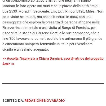
di un condominio abitativo 6 artisti che negli anni hanno
lasciato le loro opere sui muri e nelle piazze della città, tra cui
Bue 2530, Moradi il Sedicente, Ero, Exit, Rmogrl8120, Mìles. Non
solo visite nei musei, ma anche itinerari in città, con una
passeggiata che esplora la presenza di persone africane nella
Firenze rinascimentale e una visita al Borgo di Peretola, per
riscoprire la storia di Barsene Conti e le sue compagne, che a
fine ‘800 lavoravano come trecciaiole e animarono il più grande
e dimenticato sciopero femminile in Italia per rivendicare
dignità e un salario adeguato.
>> Ascolta l’intervista a Chiara Damiani, coordinatrice del progetto
Amir <<
SCRITTO DA:
REDAZIONE NOVARADIO