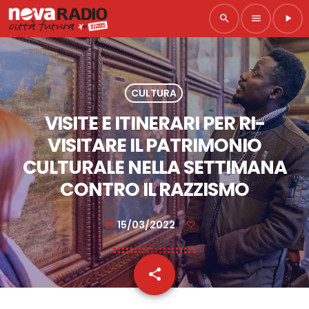
search
menu
play_arrow
CULTURA
VISITE E ITINERARI PER RI-
VISITARE IL PATRIMONIO
CULTURALE NELLA SETTIMANA
CONTRO IL RAZZISMO
15/03/2022
today
share
email