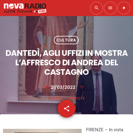
search
menu
play_arrow
CULTURA
DANTEDÌ, AGLI UFFIZI IN MOSTRA
L’AFFRESCO DI ANDREA DEL
CASTAGNO
21/03/2022
today
share
email
FIRENZE – In vista