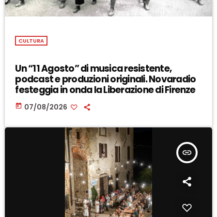
CULTURA
Un “11 Agosto” di musica resistente,
podcast e produzioni originali. Novaradio
festeggia in onda la Liberazione di Firenze
today
07/08/2026
insert_link