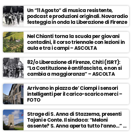
Un “11 Agosto” di musica resistente,
podcast e produzioni originali. Novaradio
festeggia in onda la Liberazione di Firenze
Nel Chianti torna la scuola per giovani
contadini, il corso triennale con lezioni in
aula e tra i campi – ASCOLTA
82/o Liberazione di Firenze, Chiti (ISRT):
“La Costituzione è antifascista, e non si
cambia a maggioranza” – ASCOLTA
Arrivano in piazza de’ Ciompi i sensori
intelligenti per il carico-scarico merci –
FOTO
Strage di S. Anna di Stazzema, presenti
Tajani e Conte. Il sindaco: “Meloni
assente? S. Anna aperta tutto l’anno…” –
ASCOLTA