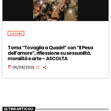
CULTURA
Torna “Tovaglia a Quadri” con “Il Pesa
dell’amore”, riflessione su sessualità,
moralità e arte – ASCOLTA
today
06/08/2026
ULTIMI ARTICOLI