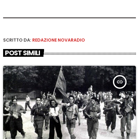
SCRITTO DA:
REDAZIONE NOVARADIO
POST SIMILI
insert_link