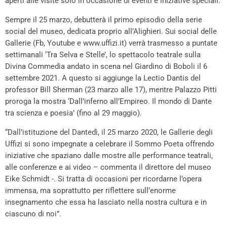
aperti alle visite solo in occasione di eventi e iniziative speciali.
Sempre il 25 marzo, debutterà il primo episodio della serie
social del museo, dedicata proprio all’Alighieri. Sui social delle
Gallerie (Fb, Youtube e www.uffizi.it) verrà trasmesso a puntate
settimanali ‘Tra Selva e Stelle’, lo spettacolo teatrale sulla
Divina Commedia andato in scena nel Giardino di Boboli il 6
settembre 2021. A questo si aggiunge la Lectio Dantis del
professor Bill Sherman (23 marzo alle 17), mentre Palazzo Pitti
proroga la mostra ‘Dall’inferno all’Empireo. Il mondo di Dante
tra scienza e poesia’ (fino al 29 maggio).
“Dall’istituzione del Dantedì, il 25 marzo 2020, le Gallerie degli
Uffizi si sono impegnate a celebrare il Sommo Poeta offrendo
iniziative che spaziano dalle mostre alle performance teatrali,
alle conferenze e ai video – commenta il direttore del museo
Eike Schmidt -. Si tratta di occasioni per ricordarne l’opera
immensa, ma soprattutto per riflettere sull’enorme
insegnamento che essa ha lasciato nella nostra cultura e in
ciascuno di noi”.