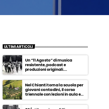
ULTIMI ARTICOLI
Un “11 Agosto” di musica
resistente, podcast e
produzioni originali.
Novaradio festeggia in onda
la Liberazione di Firenze
Nel Chianti torna la scuola per
giovani contadini, il corso
triennale con lezioni in aula e
tra i campi – ASCOLTA