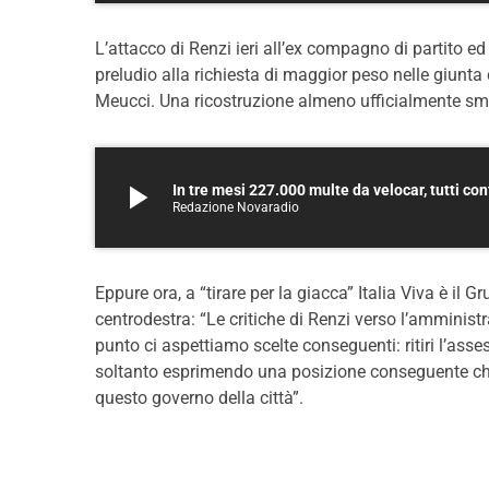
L’attacco di Renzi ieri all’ex compagno di partito ed
preludio alla richiesta di maggior peso nelle giunta 
Meucci. Una ricostruzione almeno ufficialmente sme
play_arrow
In tre mesi 227.000 multe da velocar, tutti con
Redazione Novaradio
Eppure ora, a “tirare per la giacca” Italia Viva è il Gr
centrodestra: “Le critiche di Renzi verso l’amminist
punto ci aspettiamo scelte conseguenti: ritiri l’ass
soltanto esprimendo una posizione conseguente che si
questo governo della città”.