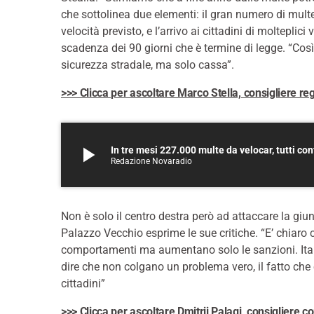
che sottolinea due elementi: il gran numero di multe
velocità previsto, e l’arrivo ai cittadini di molteplici
scadenza dei 90 giorni che è termine di legge. “Così
sicurezza stradale, ma solo cassa”.
>>> Clicca per ascoltare Marco Stella, consigliere re
play_arrow
In tre mesi 227.000 multe da velocar, tutti con
Redazione Novaradio
Non è solo il centro destra però ad attaccare la giu
Palazzo Vecchio esprime le sue critiche. “E’ chiaro
comportamenti ma aumentano solo le sanzioni. Itali
dire che non colgano un problema vero, il fatto che 
cittadini”
>>> Clicca per ascoltare Dmitrij Palagi, consigliere