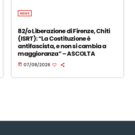
NEWS
82/o Liberazione di Firenze, Chiti
(ISRT): “La Costituzione è
antifascista, e non si cambia a
maggioranza” – ASCOLTA
07/08/2026
today