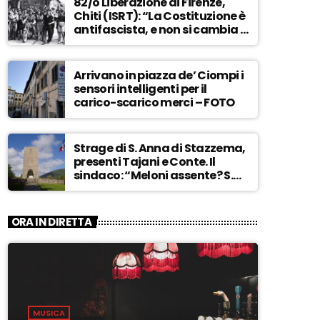
82/o Liberazione di Firenze,
Chiti (ISRT): “La Costituzione è
antifascista, e non si cambia a
maggioranza” – ASCOLTA
Arrivano in piazza de’ Ciompi i
sensori intelligenti per il
carico-scarico merci – FOTO
Strage di S. Anna di Stazzema,
presenti Tajani e Conte. Il
sindaco: “Meloni assente? S.
Anna aperta tutto l’anno…” –
ASCOLTA
ORA IN DIRETTA
MUSICA