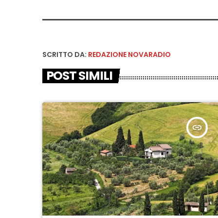
SCRITTO DA:
REDAZIONE NOVARADIO
POST SIMILI
insert_link