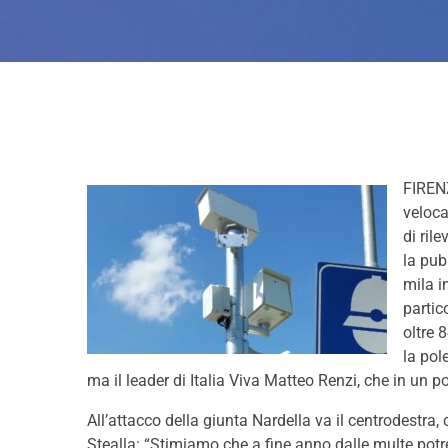
FIRENZ
veloca
di ril
la pub
mila in
partic
oltre 
la pol
ma il leader di Italia Viva Matteo Renzi, che in un p
All’attacco della giunta Nardella va il centrodestra, 
Stealla: “Stimiamo che a fine anno dalle multe potr