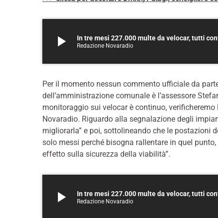
play_arrow
In tre mesi 227.000 multe da velocar, tutti con
Redazione Novaradio
Per il momento nessun commento ufficiale da parte 
dell’amministrazione comunale è l’assessore Stefano 
monitoraggio sui velocar è continuo, verificheremo 
Novaradio. Riguardo alla segnalazione degli impiant
migliorarla” e poi, sottolineando che le postazioni d
solo messi perché bisogna rallentare in quel punto, m
effetto sulla sicurezza della viabilità”.
play_arrow
In tre mesi 227.000 multe da velocar, tutti con
Redazione Novaradio