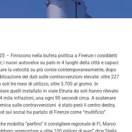
E – Finiscono nella bufera politica a Firenze i cosiddetti
r, i nuovi autovelox su palo in 4 luoghi della città e capaci
evare la velocità su più corsie contemporaneamente, dopo
blicazione dei dati sulle contravvenzioni elevate: oltre 227
 soli tre mesi di utilizzo, oltre 3.700 al giorno. In
olare quelli installato in viale Etruria da soli hanno rilevato
84 mila infrazioni, una ogni 90 secondi circa. A scatenare
emica sulle contravvenzioni è stato però il centro destra,
ost sui social ha parlato di Firenze come “multificio”.
che mobilita “perfino” il consigliere regionale di FI, Marco
ebbero ammontare a oltre 100 milioni di euro” dice Stella,