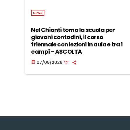
NEWS
Nel Chianti torna la scuola per
giovani contadini, il corso
triennale con lezioni in aula e tra i
campi – ASCOLTA
07/08/2026
today