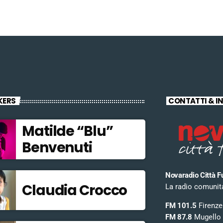
KERS
CONTATTI & I
Matilde “Blu”
Benvenuti
Novaradio Città F
Claudia Crocco
La radio comunitar
FM 101.5
Firenze
FM 87.8
Mugello