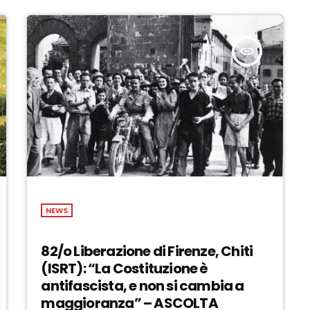
insert_link
NEWS
82/o Liberazione di Firenze, Chiti
(ISRT): “La Costituzione è
antifascista, e non si cambia a
maggioranza” – ASCOLTA