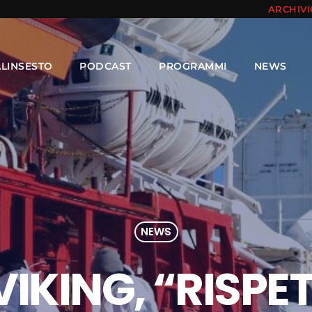
ARCHIV
ALINSESTO
PODCAST
PROGRAMMI
NEWS
NEWS
IKING, “RISPE