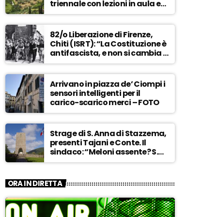
triennale con lezioni in aula e
tra i campi – ASCOLTA
82/o Liberazione di Firenze,
Chiti (ISRT): “La Costituzione è
antifascista, e non si cambia a
maggioranza” – ASCOLTA
Arrivano in piazza de’ Ciompi i
sensori intelligenti per il
carico-scarico merci – FOTO
Strage di S. Anna di Stazzema,
presenti Tajani e Conte. Il
sindaco: “Meloni assente? S.
Anna aperta tutto l’anno…” –
ASCOLTA
ORA IN DIRETTA