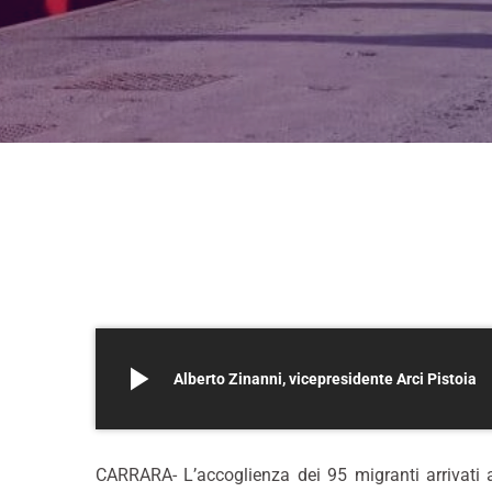
play_arrow
Alberto Zinanni, vicepresidente Arci Pistoia
CARRARA- L’accoglienza dei 95 migranti arrivati a