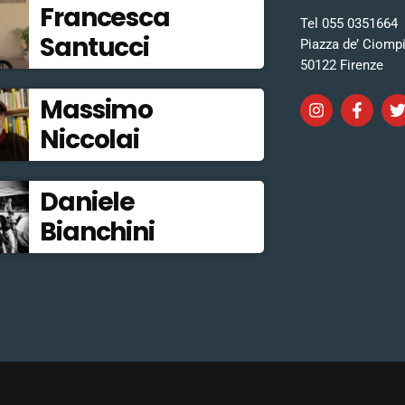
Francesca
Tel 055 0351664
Santucci
Piazza de’ Ciomp
50122 Firenze
Massimo
Niccolai
Daniele
Bianchini