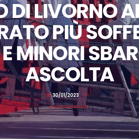
 DI LIVORNO 
ATO PIÙ SOFF
E MINORI SBAR
ASCOLTA
30/01/2023
today