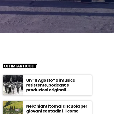
ULTIMI ARTICOLI
Un “11 Agosto” di musica
resistente, podcast e
produzioni originali.
Novaradio festeggia in onda
la Liberazione di Firenze
Nel Chianti torna la scuola per
giovani contadini, il corso