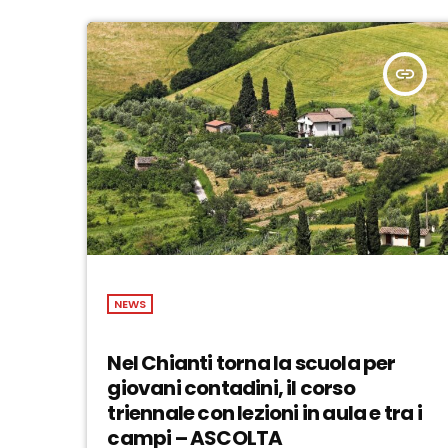
insert_link
NEWS
Nel Chianti torna la scuola per
giovani contadini, il corso
triennale con lezioni in aula e tra i
campi – ASCOLTA