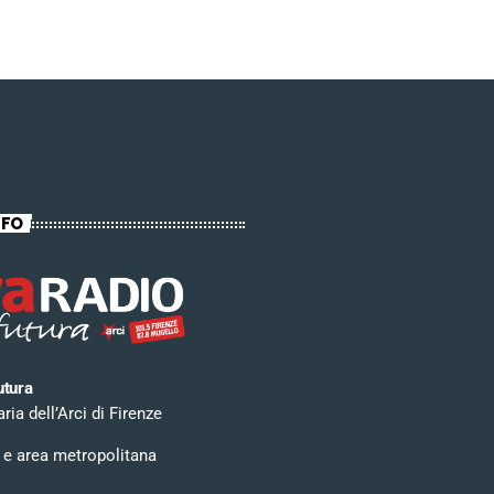
NFO
utura
ia dell’Arci di Firenze
 e area metropolitana