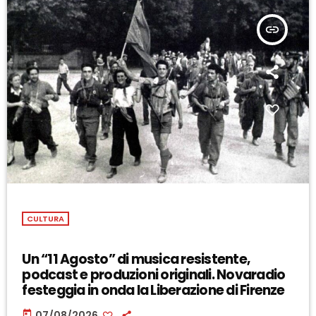
insert_link
CULTURA
Un “11 Agosto” di musica resistente,
podcast e produzioni originali. Novaradio
festeggia in onda la Liberazione di Firenze
today
07/08/2026