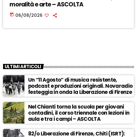
moralità e arte – ASCOLTA
today
06/08/2026
ULTIMI ARTICOLI
Un “11 Agosto” di musica resistente,
podcast e produzioni originali. Novaradio
festeggia in onda la Liberazione di Firenze
Nel Chianti torna la scuola per giovani
contadini, il corso triennale con lezioni in
aula e tra i campi – ASCOLTA
82/o Liberazione di Firenze, Chiti (ISRT):