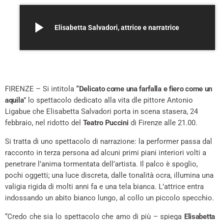
play_arrow
Elisabetta Salvadori, attrice e narratrice
FIRENZE – Si intitola
“Delicato come una farfalla e fiero come un
aquila
” lo spettacolo dedicato alla vita dle pittore Antonio
Ligabue che Elisabetta Salvadori porta in scena stasera, 24
febbraio, nel ridotto del
Teatro Puccini
di Firenze alle 21.00.
Si tratta di uno spettacolo di narrazione: la performer passa dal
racconto in terza persona ad alcuni primi piani interiori volti a
penetrare l’anima tormentata dell’artista. Il palco è spoglio,
pochi oggetti; una luce discreta, dalle tonalità ocra, illumina una
valigia rigida di molti anni fa e una tela bianca. L’attrice entra
indossando un abito bianco lungo, al collo un piccolo specchio.
“Credo che sia lo spettacolo che amo di più – spiega
Elisabetta