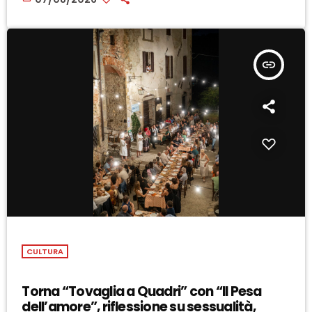
insert_link
CULTURA
Torna “Tovaglia a Quadri” con “Il Pesa
dell’amore”, riflessione su sessualità,