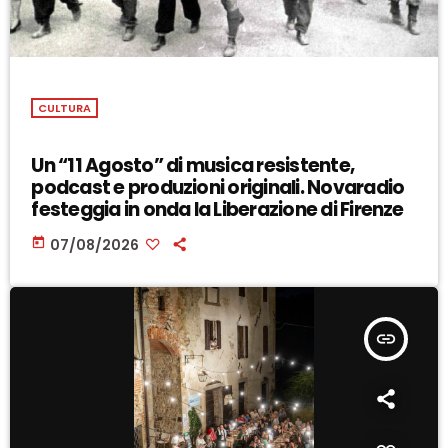
CULTURA
Un “11 Agosto” di musica resistente,
podcast e produzioni originali. Novaradio
festeggia in onda la Liberazione di Firenze
today
07/08/2026
insert_link