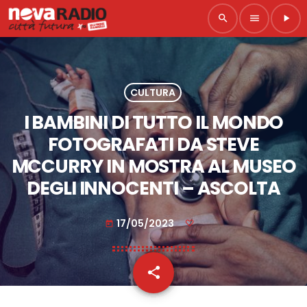
search
menu
play_arrow
CULTURA
I BAMBINI DI TUTTO IL MONDO
FOTOGRAFATI DA STEVE
MCCURRY IN MOSTRA AL MUSEO
DEGLI INNOCENTI – ASCOLTA
17/05/2023
today
share
email