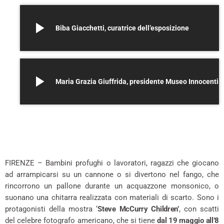
play_arrow
Biba Giacchetti, curatrice dell’esposizione
play_arrow
Maria Grazia Giuffrida, presidente Museo Innocenti
FIRENZE – Bambini profughi o lavoratori, ragazzi che giocano
ad arrampicarsi su un cannone o si divertono nel fango, che
rincorrono un pallone durante un acquazzone monsonico, o
suonano una chitarra realizzata con materiali di scarto. Sono i
protagonisti della mostra ‘
Steve McCurry Children’
, con scatti
del celebre fotografo americano, che si tiene
dal 19 maggio all’8