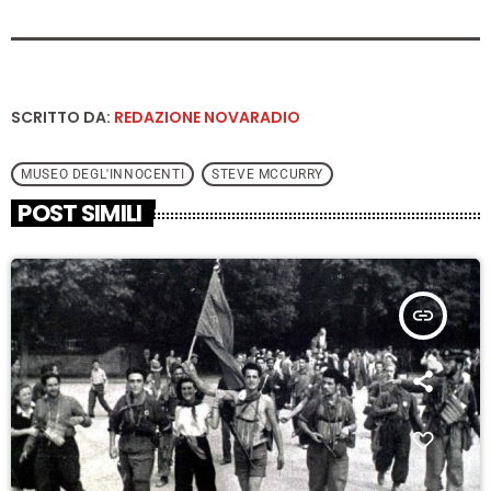
SCRITTO DA:
REDAZIONE NOVARADIO
MUSEO DEGL'INNOCENTI
STEVE MCCURRY
POST SIMILI
insert_link