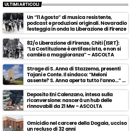
ULTIMI ARTICOLI
Un “11 Agosto” di musica resistente,
podcast e produzioni originali. Novaradio
festeggia in onda la Liberazione di Firenze
82/o Liberazione di Firenze, Chiti (ISRT):
“La Costituzione è antifascista, e non si
cambia a maggioranza” – ASCOLTA
Strage di S. Anna di Stazzema, presenti
Tajani e Conte. Il sindaco: “Meloni
assente? S. Anna aperta tutto l’anno…” –
ASCOLTA
Deposito Eni Calenzano, intesa sulla
riconversione: nascerà un hub delle
rinnovabili da 21 Mw – ASCOLTA
Omicidio nel carcere della Dogaia, ucciso
un recluso di 32 anni