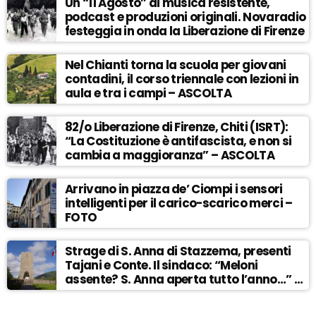
Un “11 Agosto” di musica resistente,
podcast e produzioni originali. Novaradio
festeggia in onda la Liberazione di Firenze
Nel Chianti torna la scuola per giovani
contadini, il corso triennale con lezioni in
aula e tra i campi – ASCOLTA
82/o Liberazione di Firenze, Chiti (ISRT):
“La Costituzione è antifascista, e non si
cambia a maggioranza” – ASCOLTA
Arrivano in piazza de’ Ciompi i sensori
intelligenti per il carico-scarico merci –
FOTO
Strage di S. Anna di Stazzema, presenti
Tajani e Conte. Il sindaco: “Meloni
assente? S. Anna aperta tutto l’anno…” –
ASCOLTA