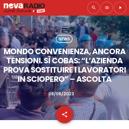
search
menu
play_arrow
NEWS
MONDO CONVENIENZA, ANCORA
TENSIONI. SÌ COBAS: “L’AZIENDA
PROVA SOSTITUIRE I LAVORATORI
IN SCIOPERO” – ASCOLTA
08/06/2023
today
share
email