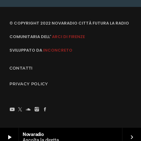
© COPYRIGHT 2022 NOVARADIO CITTÀ FUTURA LA RADIO
COMUNITARIA DELL'
ARCI DI FIRENZE
SVILUPPATO DA
INCONCRETO
CONTATTI
PRIVACY POLICY
Novaradio
play_arrow
keyboard_arrow_right
Ascolta la diretta