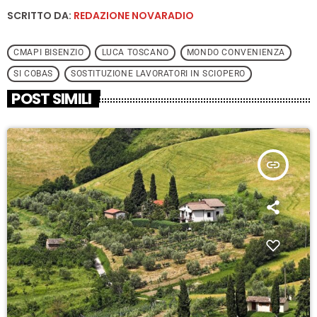
SCRITTO DA:
REDAZIONE NOVARADIO
CMAPI BISENZIO
LUCA TOSCANO
MONDO CONVENIENZA
SI COBAS
SOSTITUZIONE LAVORATORI IN SCIOPERO
POST SIMILI
insert_link