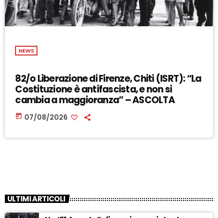
NEWS
82/o Liberazione di Firenze, Chiti (ISRT): “La
Costituzione è antifascista, e non si
cambia a maggioranza” – ASCOLTA
today
07/08/2026
ULTIMI ARTICOLI