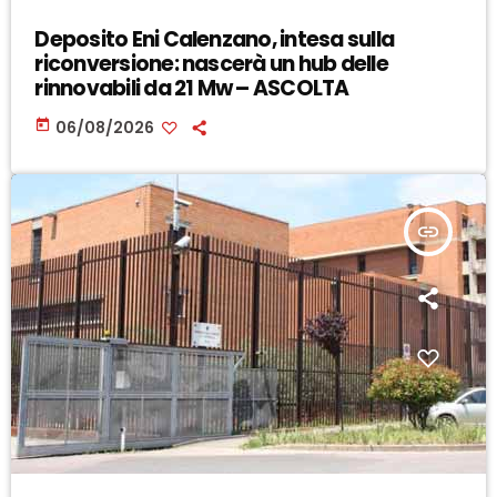
Deposito Eni Calenzano, intesa sulla
riconversione: nascerà un hub delle
rinnovabili da 21 Mw – ASCOLTA
today
06/08/2026
insert_link