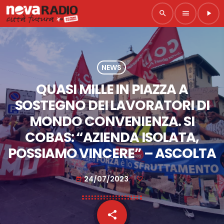
search
menu
play_arrow
NEWS
QUASI MILLE IN PIAZZA A
SOSTEGNO DEI LAVORATORI DI
MONDO CONVENIENZA. SI
COBAS: “AZIENDA ISOLATA,
POSSIAMO VINCERE” – ASCOLTA
24/07/2023
today
share
email