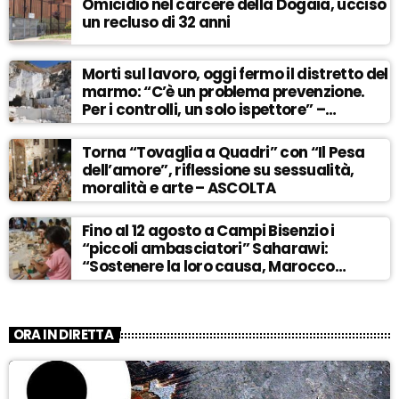
Omicidio nel carcere della Dogaia, ucciso
un recluso di 32 anni
Morti sul lavoro, oggi fermo il distretto del
marmo: “C’è un problema prevenzione.
Per i controlli, un solo ispettore” –
ASCOLTA
Torna “Tovaglia a Quadri” con “Il Pesa
dell’amore”, riflessione su sessualità,
moralità e arte – ASCOLTA
Fino al 12 agosto a Campi Bisenzio i
“piccoli ambasciatori” Saharawi:
“Sostenere la loro causa, Marocco
sempre più invadente” – ASCOLTA
ORA IN DIRETTA