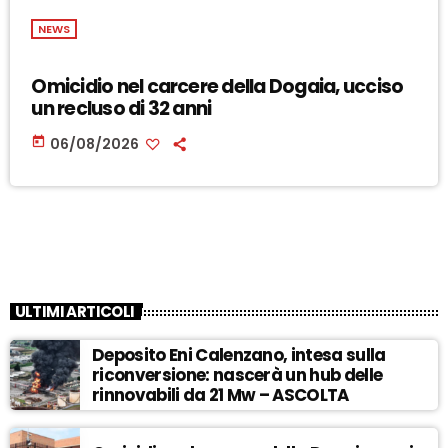
NEWS
Omicidio nel carcere della Dogaia, ucciso
un recluso di 32 anni
today
06/08/2026
ULTIMI ARTICOLI
Deposito Eni Calenzano, intesa sulla
riconversione: nascerà un hub delle
rinnovabili da 21 Mw – ASCOLTA