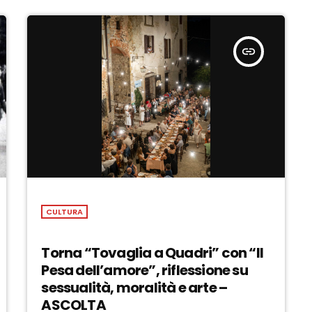
insert_link
CULTURA
Torna “Tovaglia a Quadri” con “Il
Pesa dell’amore”, riflessione su
sessualità, moralità e arte –
ASCOLTA