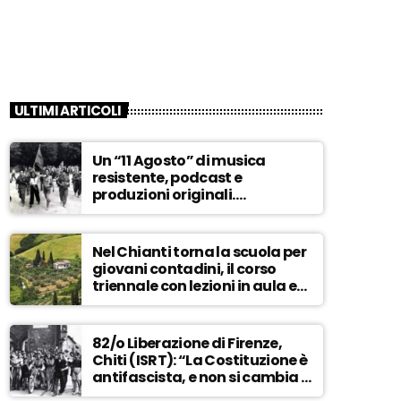
ULTIMI ARTICOLI
Un “11 Agosto” di musica
resistente, podcast e
produzioni originali.
Novaradio festeggia in onda
la Liberazione di Firenze
Nel Chianti torna la scuola per
giovani contadini, il corso
triennale con lezioni in aula e
tra i campi – ASCOLTA
82/o Liberazione di Firenze,
Chiti (ISRT): “La Costituzione è
antifascista, e non si cambia a
maggioranza” – ASCOLTA