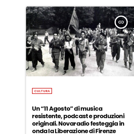
insert_link
CULTURA
Un “11 Agosto” di musica
resistente, podcast e produzioni
originali. Novaradio festeggia in
onda la Liberazione di Firenze