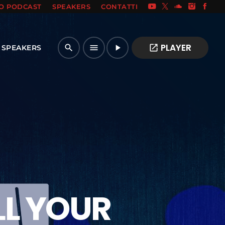
IO PODCAST
SPEAKERS
CONTATTI
PLAYER
open_in_new
search
menu
play_arrow
SPEAKERS
LL YOUR