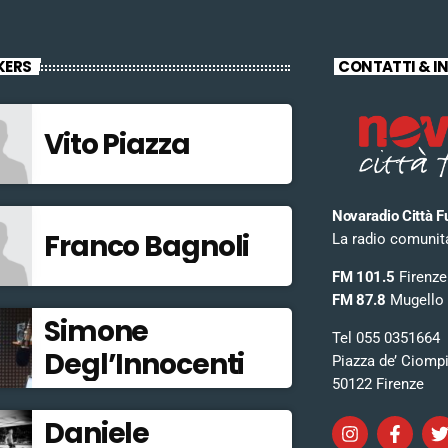
KERS
CONTATTI & I
Vito Piazza
Novaradio Città F
Franco Bagnoli
La radio comunitar
FM 101.5
Firenze
FM 87.8
Mugello
Simone
Tel 055 0351664
Degl’Innocenti
Piazza de’ Ciomp
50122 Firenze
Daniele