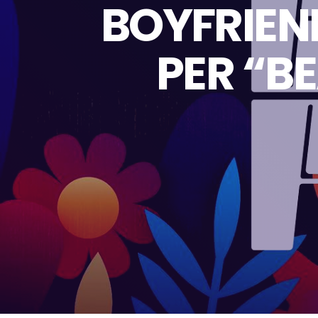
BOYFRIEN
PER “B