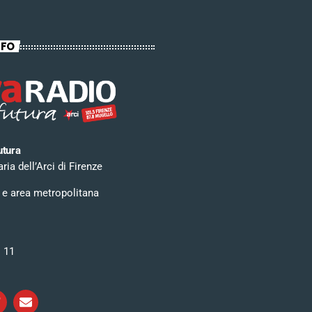
NFO
utura
ia dell’Arci di Firenze
 e area metropolitana
i 11