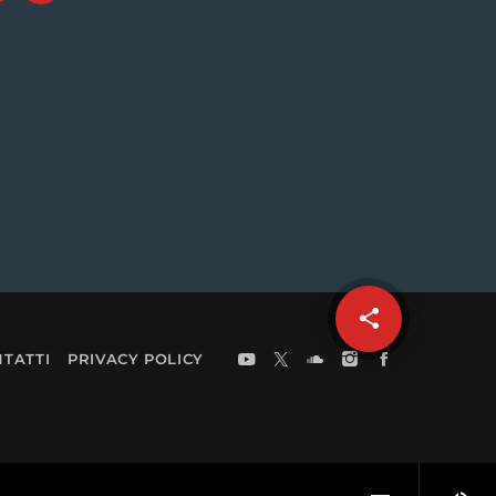
share
email
TATTI
PRIVACY POLICY