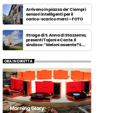
Arrivano in piazza de’ Ciompi i
sensori intelligenti per il
carico-scarico merci – FOTO
Strage di S. Anna di Stazzema,
presenti Tajani e Conte. Il
sindaco: “Meloni assente? S.
Anna aperta tutto l’anno…” –
ASCOLTA
ORA IN DIRETTA
MUSICA
Morning Glory