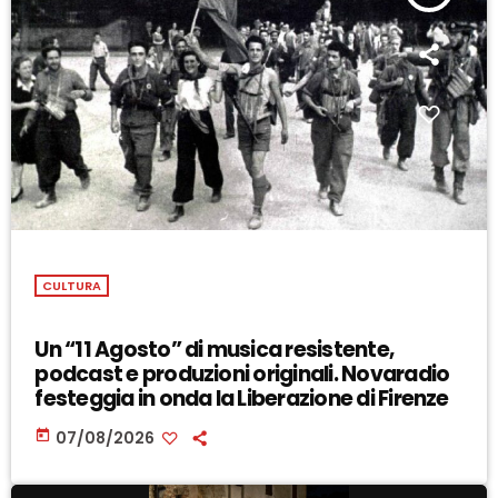
CULTURA
Un “11 Agosto” di musica resistente,
podcast e produzioni originali. Novaradio
festeggia in onda la Liberazione di Firenze
today
07/08/2026