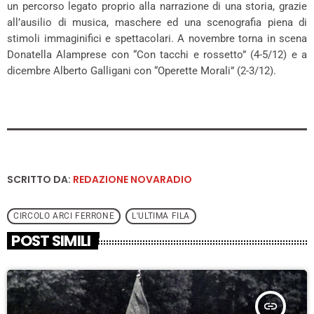
un percorso legato proprio alla narrazione di una storia, grazie
all’ausilio di musica, maschere ed una scenografia piena di
stimoli immaginifici e spettacolari. A novembre torna in scena
Donatella Alamprese con “Con tacchi e rossetto” (4-5/12) e a
dicembre Alberto Galligani con “Operette Morali” (2-3/12).
SCRITTO DA:
REDAZIONE NOVARADIO
CIRCOLO ARCI FERRONE
L'ULTIMA FILA
POST SIMILI
insert_link