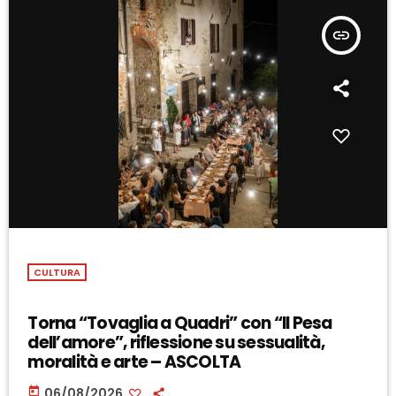
insert_link
CULTURA
Torna “Tovaglia a Quadri” con “Il Pesa
dell’amore”, riflessione su sessualità,
moralità e arte – ASCOLTA
today
06/08/2026