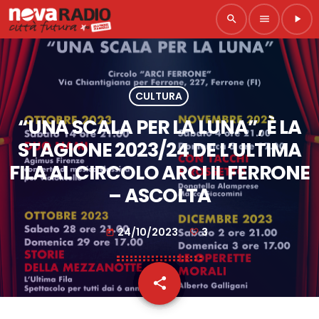
search
menu
play_arrow
CULTURA
“UNA SCALA PER LA LUNA”, È LA
STAGIONE 2023/24 DE L’ULTIMA
FILA AL CIRCOLO ARCI IL FERRONE
– ASCOLTA
24/10/2023
3
today
share
email
3