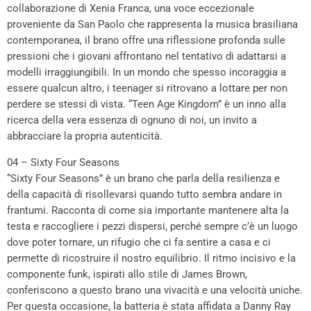
collaborazione di Xenia Franca, una voce eccezionale
proveniente da San Paolo che rappresenta la musica brasiliana
contemporanea, il brano offre una riflessione profonda sulle
pressioni che i giovani affrontano nel tentativo di adattarsi a
modelli irraggiungibili. In un mondo che spesso incoraggia a
essere qualcun altro, i teenager si ritrovano a lottare per non
perdere se stessi di vista. “Teen Age Kingdom” è un inno alla
ricerca della vera essenza di ognuno di noi, un invito a
abbracciare la propria autenticità.
04 – Sixty Four Seasons
“Sixty Four Seasons” è un brano che parla della resilienza e
della capacità di risollevarsi quando tutto sembra andare in
frantumi. Racconta di come sia importante mantenere alta la
testa e raccogliere i pezzi dispersi, perché sempre c’è un luogo
dove poter tornare, un rifugio che ci fa sentire a casa e ci
permette di ricostruire il nostro equilibrio. Il ritmo incisivo e la
componente funk, ispirati allo stile di James Brown,
conferiscono a questo brano una vivacità e una velocità uniche.
Per questa occasione, la batteria è stata affidata a Danny Ray