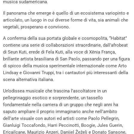
musica sudamericana.
Il panorama che emerge è quello di un ecosistema variopinto e
articolato, un luogo in cui diverse forme di vita, sia animali che
vegetali, prosperano e convivono.
A conferma della sua portata globale e cosmopolita, “Habitat”
contiene una serie di collaborazioni straordinarie, dall’afrobeat
di Seun Kuti, erede di Fela Kuti, alla voce di Xênia França,
brillante artista brasiliana di San Paolo, passando per una figura
di spicco della musica sperimentale internazionale come Arto
Lindsay e Giovanni Truppi, tra i cantautori più interessanti della
scena alternativa italiana.
Un’odissea musicale che trascina l’ascoltatore in un
pellegrinaggio esotico e sorprendente, un tassello
fondamentale nella carriera di un gruppo che negli anni ha
saputo ampliare il proprio immaginario anche nell’ambito
dell’arte visuale con autori ed artisti come Paolo Pellegrin,
Gianluigi Toccafondo, Harri Peccinotti, Boogie, Jules Guerin,
Ericailcane, Maurizio Anzeri, Danijel Žeželj e Donato Sansone,