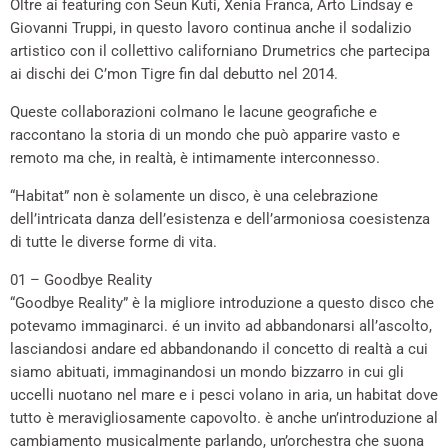
Oltre ai featuring con Seun Kuti, Xenia Franca, Arto Lindsay e
Giovanni Truppi, in questo lavoro continua anche il sodalizio
artistico con il collettivo californiano Drumetrics che partecipa
ai dischi dei C’mon Tigre fin dal debutto nel 2014.
Queste collaborazioni colmano le lacune geografiche e
raccontano la storia di un mondo che può apparire vasto e
remoto ma che, in realtà, è intimamente interconnesso.
“Habitat” non è solamente un disco, è una celebrazione
dell’intricata danza dell’esistenza e dell’armoniosa coesistenza
di tutte le diverse forme di vita.
01 – Goodbye Reality
“Goodbye Reality” è la migliore introduzione a questo disco che
potevamo immaginarci. é un invito ad abbandonarsi all’ascolto,
lasciandosi andare ed abbandonando il concetto di realtà a cui
siamo abituati, immaginandosi un mondo bizzarro in cui gli
uccelli nuotano nel mare e i pesci volano in aria, un habitat dove
tutto è meravigliosamente capovolto. è anche un’introduzione al
cambiamento musicalmente parlando, un’orchestra che suona