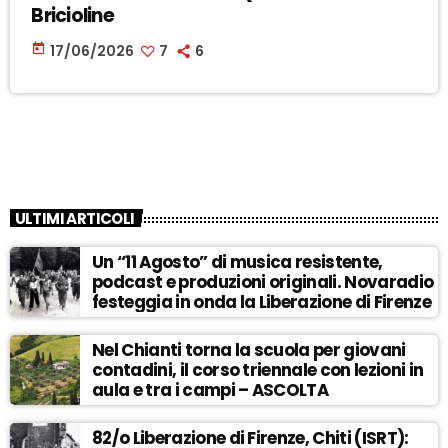
Bricioline
today
17/06/2026
7
6
ULTIMI ARTICOLI
Un “11 Agosto” di musica resistente,
podcast e produzioni originali. Novaradio
festeggia in onda la Liberazione di Firenze
Nel Chianti torna la scuola per giovani
contadini, il corso triennale con lezioni in
aula e tra i campi – ASCOLTA
82/o Liberazione di Firenze, Chiti (ISRT):