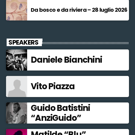
Da bosco e da riviera – 28 luglio 2026
SPEAKERS
Daniele Bianchini
Vito Piazza
Guido Batistini
“AnziGuido”
Matilde “Blu”