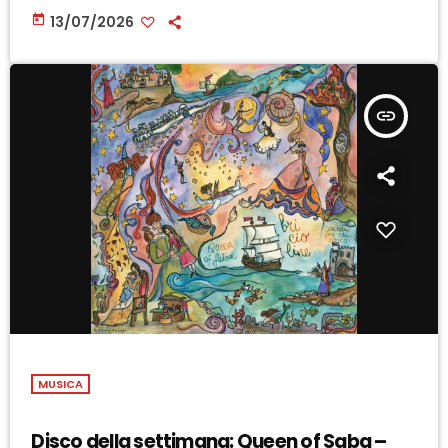
today
13/07/2026
insert_link
MUSICA
Disco della settimana: Queen of Saba –