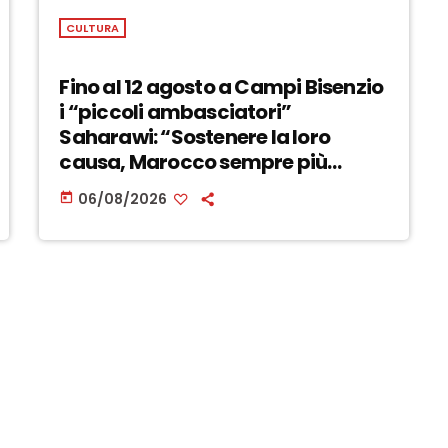
CULTURA
Fino al 12 agosto a Campi Bisenzio
i “piccoli ambasciatori”
Saharawi: “Sostenere la loro
causa, Marocco sempre più
invadente” – ASCOLTA
06/08/2026
today