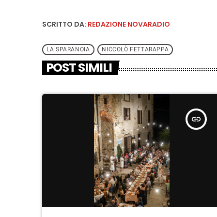
SCRITTO DA:
REDAZIONE NOVARADIO
LA SPARANOIA
NICCOLÒ FETTARAPPA
POST SIMILI
insert_link