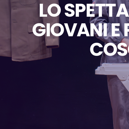
LO SPETT
GIOVANI E 
COS