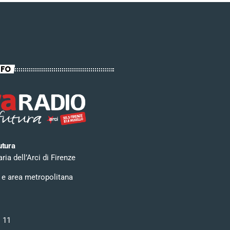
NFO
utura
ia dell’Arci di Firenze
 e area metropolitana
i 11