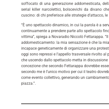
soffocato di una generazione addomesticata, della
serial killer narcolettici, bolscevichi da divano 
cuscino: di chi preferisce alle strategie d’attacco, le
“È uno spettacolo dinamico, in cui la parola è a ser
continuamente a prendere parte allo spettacolo fino 
vittima”, spiega a Novaradio Niccolò Fettarappa. “Il 
addomesticamento: la mia sensazione è che la mia
incapace geneticamente di organizzare una protesta
oggi sono repressi e l’appello trasversale rivolto al 
che uscendo dallo spettacolo metta in discussione 
concezione che secondo Fettarappa dovrebbe essere
secondo me è l’unico motivo per cui il teatro dovrebb
come evento collettivo, generando un cambiamento e 
piazza.”.