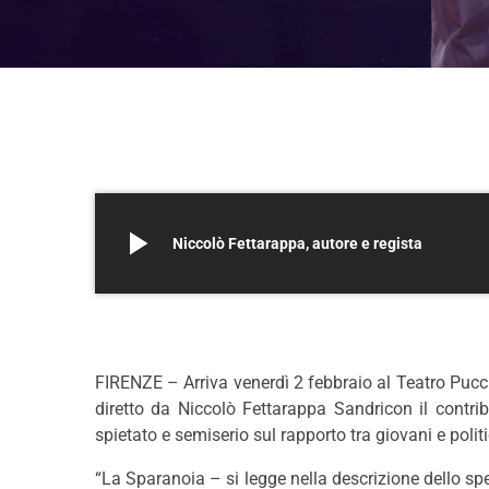
play_arrow
Niccolò Fettarappa, autore e regista
FIRENZE – Arriva venerdì 2 febbraio al Teatro Puccin
diretto da Niccolò Fettarappa Sandricon il contri
spietato e semiserio sul rapporto tra giovani e politi
“La Sparanoia – si legge nella descrizione dello s