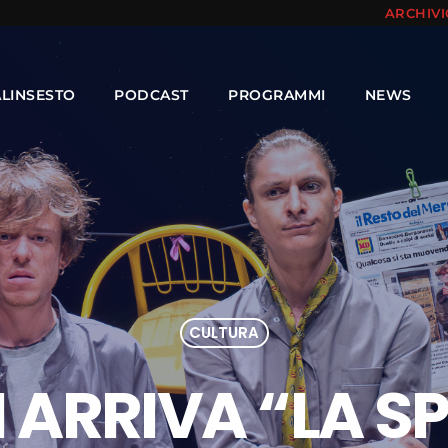
ARCHIV
ALINSESTO
PODCAST
PROGRAMMI
NEWS
CULTURA
I ARRIVA “LA S