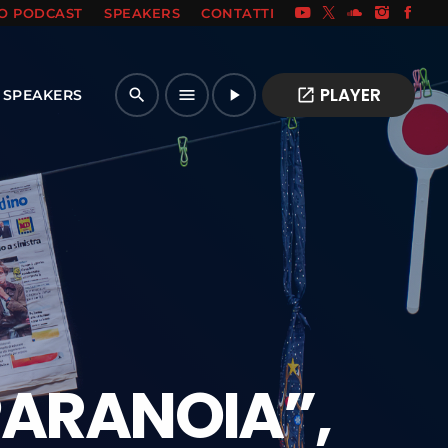
IO PODCAST
SPEAKERS
CONTATTI
PLAYER
open_in_new
search
menu
play_arrow
SPEAKERS
PARANOIA”,