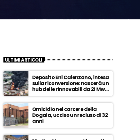
ULTIMI ARTICOLI
Deposito Eni Calenzano, intesa
sulla riconversione: nascerà un
hub delle rinnovabili da 21 Mw –
ASCOLTA
Omicidio nel carcere della
Dogaia, ucciso un recluso di 32
anni