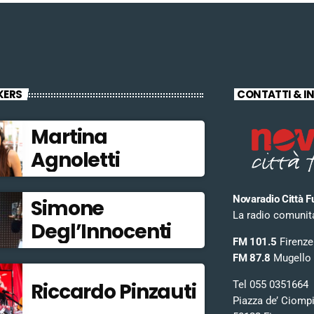
KERS
CONTATTI & I
Martina
Agnoletti
Novaradio Città F
Simone
La radio comunitar
Degl’Innocenti
FM 101.5
Firenze
FM 87.8
Mugello
Tel 055 0351664
Riccardo Pinzauti
Piazza de’ Ciomp