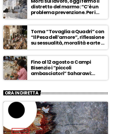
Morti sul lavoro, oggi fermo il
distretto del marmo: “C’è un
problema prevenzione. Per i
controlli, un solo ispettore” –
ASCOLTA
Torna “Tovaglia a Quadri” con
“Il Pesa dell’amore”, riflessione
su sessualità, moralità e arte –
ASCOLTA
Fino al 12 agosto a Campi
Bisenzio i “piccoli
ambasciatori” Saharawi:
“Sostenere la loro causa,
Marocco sempre più
invadente” – ASCOLTA
ORA IN DIRETTA
MUSICA