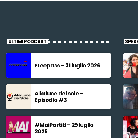
ULTIMI PODCAST
SPEA
Freepass – 31 luglio 2026
Alla luce del sole –
Episodio #3
#MaiPartiti – 29 luglio
2026