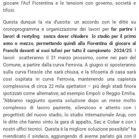
giocare l’Acf Fiorentina e le tensioni con governo, società e
tifosi.
Questa dunque la via d’uscita: un accordo con le ditte su
cronoprogramma e organizzazione dei lavori per
far partire i
lavori di restyling senza dover chiudere lo stadio per il primo
anno e mezzo
,
permettendo quindi alla Fiorentina di giocare al
Franchi davanti ai suoi tufosi per tutto il campionato 2024/25
. I
lavori scatteranno il 31 marzo prossimo, come nei pani del
Comune, a partire dalla curva Ferrovia. A giugno si sposteranno
sulla curva Fiesole che sarà chiusa, e la tifoseria di casa sarà
così ospitata in curva Ferrovia, mantenendo una capienza
complessiva di circa 22 mila spettatori – più degli stadi finora
ipotizzati come alternative, ad esempio Empoli o Reggio Emilia.
“Abbiamo raggiunto questa soluzione dopo un mese molto
complesso di lavoro paziente, silenzioso e attento con i
progettisti del nuovo stadio, lo studio internazionale Arup, con
le ditte che hanno vinto la gara di appalto, Sac e Cobar e con i
nostri uffici tecnici. Questa è la migliore soluzione possibile” ha
rivendicato il sindaco, aggiungendo di averne parlato già con il