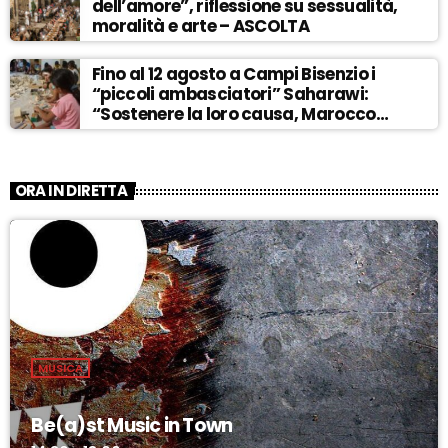
dell’amore”, riflessione su sessualità,
moralità e arte – ASCOLTA
Fino al 12 agosto a Campi Bisenzio i
“piccoli ambasciatori” Saharawi:
“Sostenere la loro causa, Marocco
sempre più invadente” – ASCOLTA
ORA IN DIRETTA
MUSICA
Be(a)st Music in Town