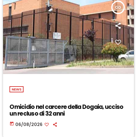
insert_link
NEWS
Omicidio nel carcere della Dogaia, ucciso
un recluso di 32 anni
today
06/08/2026