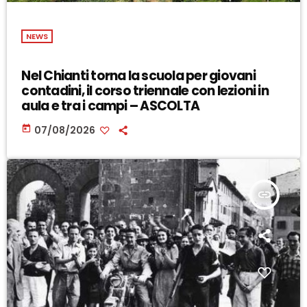
NEWS
Nel Chianti torna la scuola per giovani
contadini, il corso triennale con lezioni in
aula e tra i campi – ASCOLTA
today
07/08/2026
insert_link