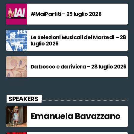
#MaiPartiti – 29 luglio 2026
Le Selezioni Musicali del Martedì – 28
luglio 2026
Da bosco e da riviera – 28 luglio 2026
SPEAKERS
Emanuela Bavazzano