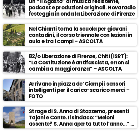
Un “11 Agosto” di musica resistente,
podcast e produzioni originali. Novaradio
festeggia in onda la Liberazione di Firenze
Nel Chianti torna la scuola per giovani
contadini, il corso triennale con lezioni in
aula e tra i campi – ASCOLTA
82/o Liberazione di Firenze, Chiti (ISRT):
“La Costituzione è antifascista, e non si
cambia a maggioranza” – ASCOLTA
Arrivano in piazza de’ Ciompi i sensori
intelligenti per il carico-scarico merci –
FOTO
Strage di S. Anna di Stazzema, presenti
Tajani e Conte. Il sindaco: “Meloni
assente? S. Anna aperta tutto l’anno…” –
ASCOLTA