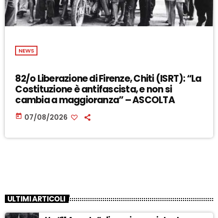
NEWS
82/o Liberazione di Firenze, Chiti (ISRT): “La
Costituzione è antifascista, e non si
cambia a maggioranza” – ASCOLTA
today
07/08/2026
ULTIMI ARTICOLI