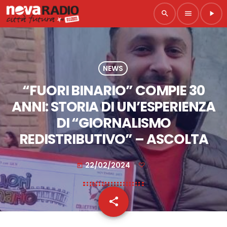
search
menu
play_arrow
NEWS
“FUORI BINARIO” COMPIE 30
ANNI: STORIA DI UN’ESPERIENZA
DI “GIORNALISMO
REDISTRIBUTIVO” – ASCOLTA
22/02/2024
today
share
email