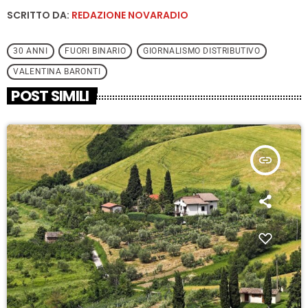
SCRITTO DA:
REDAZIONE NOVARADIO
30 ANNI
FUORI BINARIO
GIORNALISMO DISTRIBUTIVO
VALENTINA BARONTI
POST SIMILI
insert_link