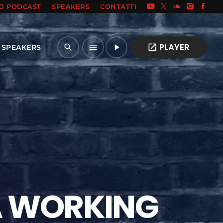
IO PODCAST
SPEAKERS
CONTATTI
PLAYER
open_in_new
search
menu
play_arrow
SPEAKERS
RA WORKING