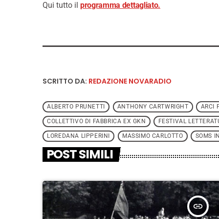
Qui tutto il
programma dettagliato.
SCRITTO DA:
REDAZIONE NOVARADIO
ALBERTO PRUNETTI
ANTHONY CARTWRIGHT
ARCI 
COLLETTIVO DI FABBRICA EX GKN
FESTIVAL LETTERA
LOREDANA LIPPERINI
MASSIMO CARLOTTO
SOMS I
POST SIMILI
insert_link