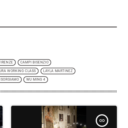
FIRENZE
CAMPI BISENZIO
TURA WORKING CLASS
LAYLA MARTINEZ
NSORGIAMO
WU MING 4
insert_link