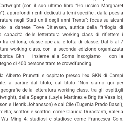
Cartwright (con il suo ultimo libro “Ho ucciso Margharet
”); approfondimenti dedicati a temi specifici, dalla poesia
erature negli Stati uniti degli anni Trenta”; focus su alcuni
o la danese Tove Ditlevsen, autrice della “trilogia di
capacità delle letteratura working class di riflettere i
tra editoria, classe operaia e lotta di classe. Dal 5 al 7
ratura working class, con la seconda edizione organizzata
 fabbrica Gkn – insieme alla Soms Insorgiamo – con la
ostegno di 400 persone tramite crowdfunding.
 da Alberto Prunetti e ospitato presso l’ex GKN di Campi
le: a partire dal titolo, dal titolo “Non siamo qui per
geografie della letteratura working class. tra gli ospiti,gli
rtwright), dalla Spagna (Layla Martinez e Brigitte Vasallo),
son e Henrik Johansson) e dal Cile (Eugenia Prado Bassi);
la; scrittori e scrittrici come Claudia Durastanti, Valeria
 e Wu Ming 4; studiosi e studiose come Francesca Coin,