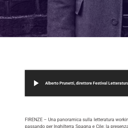
play_arrow
Alberto Prunetti, direttore Festival Letteratu
*
FIRENZE – Una panoramica sulla letteratura working c
passando per Inghilterra Spagna e Cile; la presenza di 