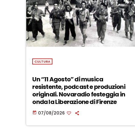
CULTURA
Un “11 Agosto” di musica
resistente, podcast e produzioni
originali. Novaradio festeggia in
onda la Liberazione di Firenze
07/08/2026
today