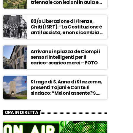
triennale con lezioni in aula e
tra i campi – ASCOLTA
82/o Liberazione di Firenze,
Chiti (ISRT): “La Costituzione è
antifascista, e non si cambia a
maggioranza” – ASCOLTA
Arrivano in piazza de Ciompi i
sensori intelligenti per il
carico-scarico merci – FOTO
Strage di S. Anna di Stazzema,
presenti Tajani e Conte. Il
sindaco: “Meloni assente? S.
Anna aperta tutto l’anno…” –
ASCOLTA
ORA IN DIRETTA