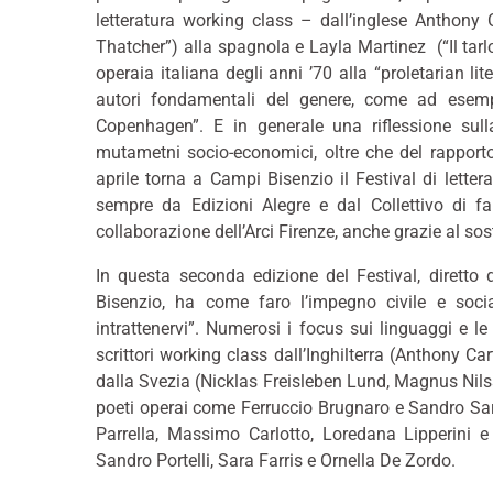
letteratura working class – dall’inglese Anthony 
Thatcher”) alla spagnola e Layla Martinez (“Il tarlo
operaia italiana degli anni ’70 alla “proletarian lit
autori fondamentali del genere, come ad esempi
Copenhagen”. E in generale una riflessione sulla 
mutametni socio-economici, oltre che del rapporto 
aprile torna a Campi Bisenzio il Festival di lette
sempre da Edizioni Alegre e dal Collettivo di
collaborazione dell’Arci Firenze, anche grazie al s
In questa seconda edizione del Festival, diretto
Bisenzio, ha come faro l’impegno civile e socia
intrattenervi”. Numerosi i focus sui linguaggi e le 
scrittori working class dall’Inghilterra (Anthony Ca
dalla Svezia (Nicklas Freisleben Lund, Magnus Nils
poeti operai come Ferruccio Brugnaro e Sandro Sardel
Parrella, Massimo Carlotto, Loredana Lipperini
Sandro Portelli, Sara Farris e Ornella De Zordo.