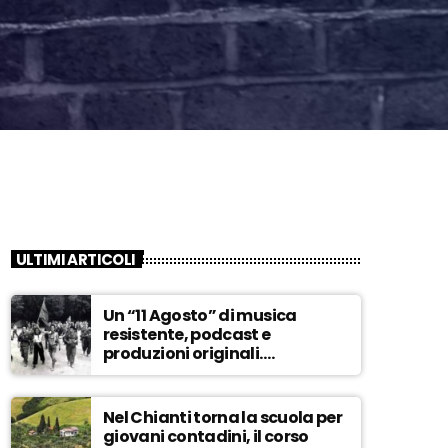
ULTIMI ARTICOLI
Un “11 Agosto” di musica
resistente, podcast e
produzioni originali.
Novaradio festeggia in onda
la Liberazione di Firenze
Nel Chianti torna la scuola per
giovani contadini, il corso