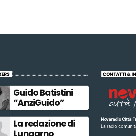
KERS
CONTATTI & I
Guido Batistini
“AnziGuido”
Novaradio Città F
La redazione di
La radio comunitar
Lungarno