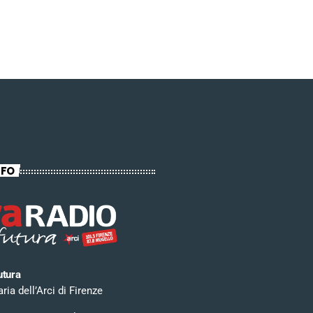
NFO
utura
ia dell’Arci di Firenze