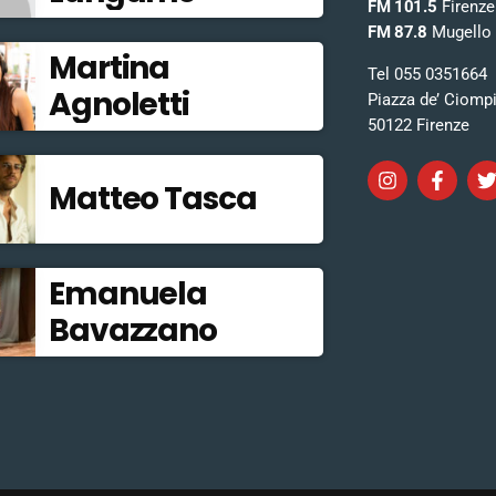
FM 101.5
Firenze
FM 87.8
Mugello
Martina
Tel 055 0351664
Agnoletti
Piazza de’ Ciomp
50122 Firenze
Matteo Tasca
Emanuela
Bavazzano