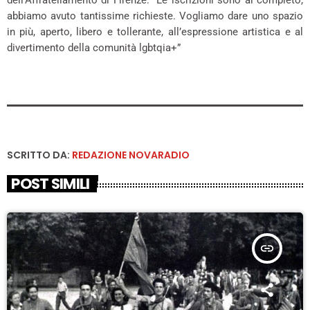
dell’Affratellamento di Firenze: “Le iscrizioni sono al completo,
abbiamo avuto tantissime richieste. Vogliamo dare uno spazio
in più, aperto, libero e tollerante, all’espressione artistica e al
divertimento della comunità lgbtqia+”
SCRITTO DA:
REDAZIONE NOVARADIO
POST SIMILI
insert_link