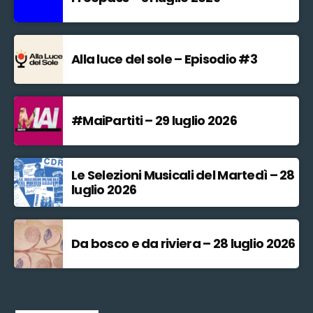
Alla luce del sole – Episodio #3
#MaiPartiti – 29 luglio 2026
Le Selezioni Musicali del Martedì – 28
luglio 2026
Da bosco e da riviera – 28 luglio 2026