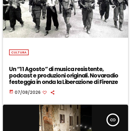
CULTURA
Un “11 Agosto” di musica resistente,
podcast e produzioni originali. Novaradio
festeggia in onda la Liberazione di Firenze
today
07/08/2026
insert_link