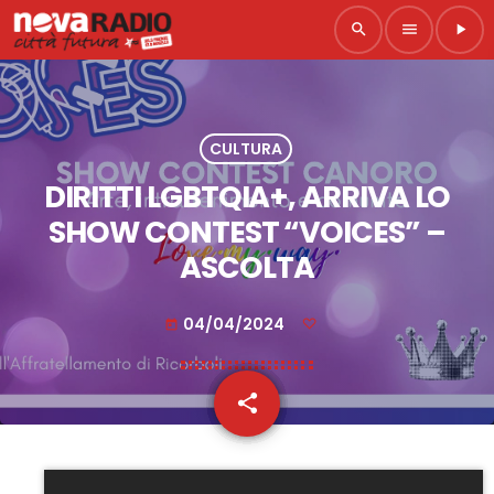
search
menu
play_arrow
CULTURA
DIRITTI LGBTQIA+, ARRIVA LO
SHOW CONTEST “VOICES” –
ASCOLTA
04/04/2024
today
share
email