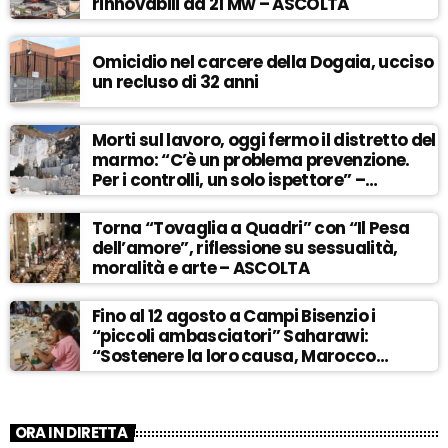
rinnovabili da 21 Mw – ASCOLTA
Omicidio nel carcere della Dogaia, ucciso
un recluso di 32 anni
Morti sul lavoro, oggi fermo il distretto del
marmo: “C’è un problema prevenzione.
Per i controlli, un solo ispettore” –
ASCOLTA
Torna “Tovaglia a Quadri” con “Il Pesa
dell’amore”, riflessione su sessualità,
moralità e arte – ASCOLTA
Fino al 12 agosto a Campi Bisenzio i
“piccoli ambasciatori” Saharawi:
“Sostenere la loro causa, Marocco
sempre più invadente” – ASCOLTA
ORA IN DIRETTA