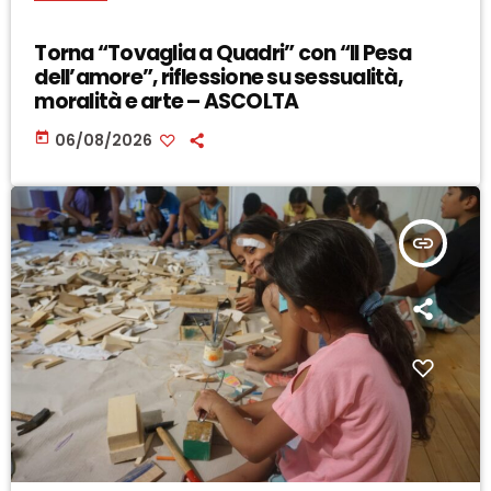
Torna “Tovaglia a Quadri” con “Il Pesa
dell’amore”, riflessione su sessualità,
moralità e arte – ASCOLTA
today
06/08/2026
insert_link