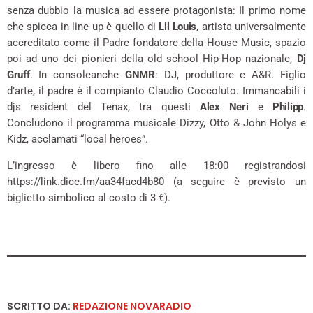
senza dubbio la musica ad essere protagonista: Il primo nome
che spicca in line up è quello di
Lil Louis
, artista universalmente
accreditato come il Padre fondatore della House Music, spazio
poi ad uno dei pionieri della old school Hip-Hop nazionale,
Dj
Gruff
. In consoleanche
GNMR
: DJ, produttore e A&R. Figlio
d’arte, il padre è il compianto Claudio Coccoluto. Immancabili i
djs resident del Tenax, tra questi
Alex Neri
e
Philipp
.
Concludono il programma musicale Dizzy, Otto & John Holys e
Kidz, acclamati “local heroes”.
L’ingresso è libero fino alle 18:00 registrandosi
https://link.dice.fm/aa34facd4b80 (a seguire è previsto un
biglietto simbolico al costo di 3 €).
SCRITTO DA:
REDAZIONE NOVARADIO