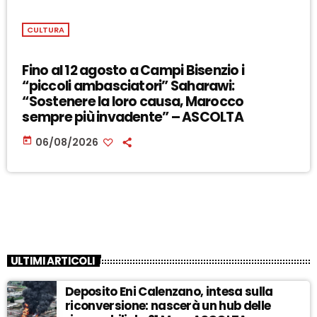
CULTURA
Fino al 12 agosto a Campi Bisenzio i
“piccoli ambasciatori” Saharawi:
“Sostenere la loro causa, Marocco
sempre più invadente” – ASCOLTA
today
06/08/2026
ULTIMI ARTICOLI
Deposito Eni Calenzano, intesa sulla
riconversione: nascerà un hub delle