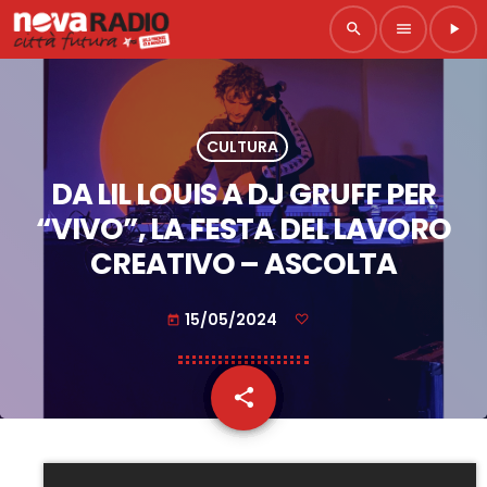
search
menu
play_arrow
CULTURA
DA LIL LOUIS A DJ GRUFF PER
“VIVO”, LA FESTA DEL LAVORO
CREATIVO – ASCOLTA
15/05/2024
today
share
email