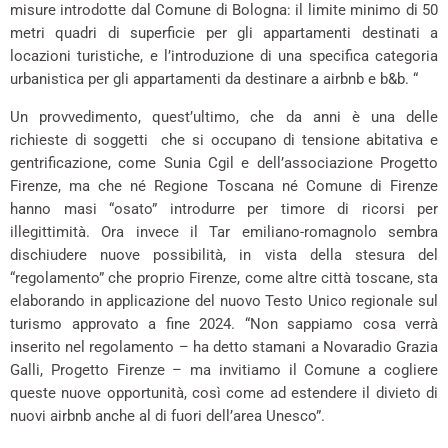
misure introdotte dal Comune di Bologna: il limite minimo di 50
metri quadri di superficie per gli appartamenti destinati a
locazioni turistiche, e l’introduzione di una specifica categoria
urbanistica per gli appartamenti da destinare a airbnb e b&b. “
Un provvedimento, quest’ultimo, che da anni è una delle
richieste di soggetti che si occupano di tensione abitativa e
gentrificazione, come Sunia Cgil e dell’associazione Progetto
Firenze, ma che né Regione Toscana né Comune di Firenze
hanno masi “osato” introdurre per timore di ricorsi per
illegittimità. Ora invece il Tar emiliano-romagnolo sembra
dischiudere nuove possibilità, in vista della stesura del
“regolamento” che proprio Firenze, come altre città toscane, sta
elaborando in applicazione del nuovo Testo Unico regionale sul
turismo approvato a fine 2024. “Non sappiamo cosa verrà
inserito nel regolamento – ha detto stamani a Novaradio Grazia
Galli, Progetto Firenze – ma invitiamo il Comune a cogliere
queste nuove opportunità, così come ad estendere il divieto di
nuovi airbnb anche al di fuori dell’area Unesco”.