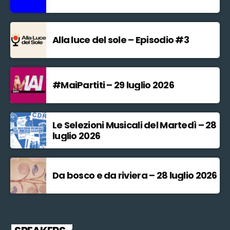
Alla luce del sole – Episodio #3
#MaiPartiti – 29 luglio 2026
Le Selezioni Musicali del Martedì – 28
luglio 2026
Da bosco e da riviera – 28 luglio 2026