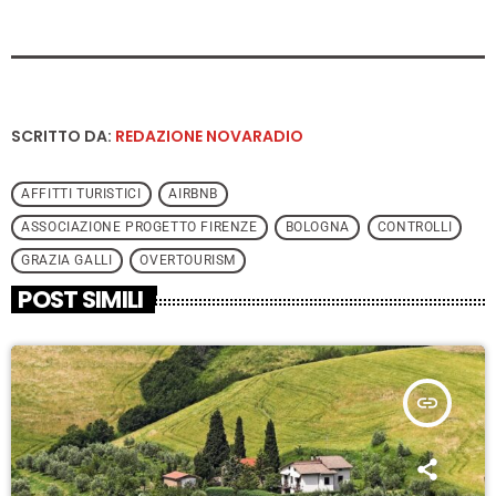
SCRITTO DA:
REDAZIONE NOVARADIO
AFFITTI TURISTICI
AIRBNB
ASSOCIAZIONE PROGETTO FIRENZE
BOLOGNA
CONTROLLI
GRAZIA GALLI
OVERTOURISM
POST SIMILI
insert_link