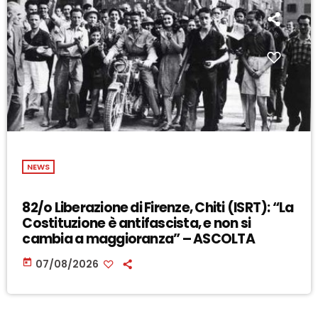
NEWS
82/o Liberazione di Firenze, Chiti (ISRT): “La
Costituzione è antifascista, e non si
cambia a maggioranza” – ASCOLTA
today
07/08/2026