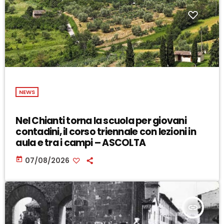
NEWS
Nel Chianti torna la scuola per giovani
contadini, il corso triennale con lezioni in
aula e tra i campi – ASCOLTA
today
07/08/2026
insert_link