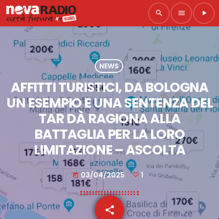
search
menu
play_arrow
NEWS
AFFITTI TURISTICI, DA BOLOGNA
UN ESEMPIO E UNA SENTENZA DEL
TAR DÀ RAGIONA ALLA
BATTAGLIA PER LA LORO
LIMITAZIONE – ASCOLTA
03/04/2025
1
today
share
email
1