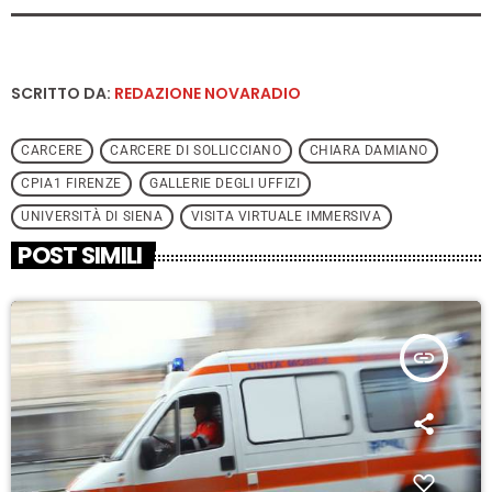
SCRITTO DA:
REDAZIONE NOVARADIO
CARCERE
CARCERE DI SOLLICCIANO
CHIARA DAMIANO
CPIA1 FIRENZE
GALLERIE DEGLI UFFIZI
UNIVERSITÀ DI SIENA
VISITA VIRTUALE IMMERSIVA
POST SIMILI
insert_link