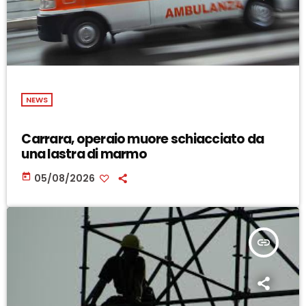
NEWS
Carrara, operaio muore schiacciato da
una lastra di marmo
today
05/08/2026
insert_link