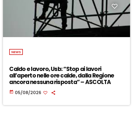
NEWS
Caldo e lavoro, Usb: “Stop ai lavori
all’aperto nelle ore calde, dalla Regione
ancora nessuna risposta” – ASCOLTA
today
05/08/2026