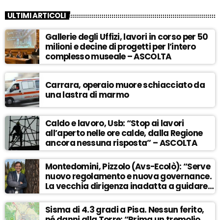
ULTIMI ARTICOLI
Gallerie degli Uffizi, lavori in corso per 50
milioni e decine di progetti per l’intero
complesso museale – ASCOLTA
Carrara, operaio muore schiacciato da
una lastra di marmo
Caldo e lavoro, Usb: “Stop ai lavori
all’aperto nelle ore calde, dalla Regione
ancora nessuna risposta” – ASCOLTA
Montedomini, Pizzolo (Avs-Ecolò): “Serve
nuovo regolamento e nuova governance.
La vecchia dirigenza inadatta a guidare
la svolta” – ASCOLTA
Sisma di 4.3 gradi a Pisa. Nessun ferito,
né danni alla Torre: “Prima un tremolio,