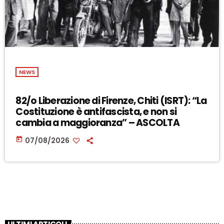
NEWS
82/o Liberazione di Firenze, Chiti (ISRT): “La
Costituzione è antifascista, e non si
cambia a maggioranza” – ASCOLTA
today
07/08/2026