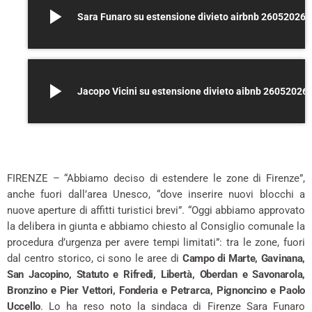
play_arrow
Sara Funaro su estensione divieto airbnb 26052026
play_arrow
Jacopo Vicini su estensione divieto aibnb 26052026
–
FIRENZE – “Abbiamo deciso di estendere le zone di Firenze”,
anche fuori dall’area Unesco, “dove inserire nuovi blocchi a
nuove aperture di affitti turistici brevi”. “Oggi abbiamo approvato
la delibera in giunta e abbiamo chiesto al Consiglio comunale la
procedura d’urgenza per avere tempi limitati”: tra le zone, fuori
dal centro storico, ci sono le aree di
Campo di Marte, Gavinana,
San Jacopino, Statuto e Rifredi, Libertà, Oberdan e Savonarola,
Bronzino e Pier Vettori, Fonderia e Petrarca, Pignoncino e Paolo
Uccello
. Lo ha reso noto la sindaca di Firenze Sara Funaro