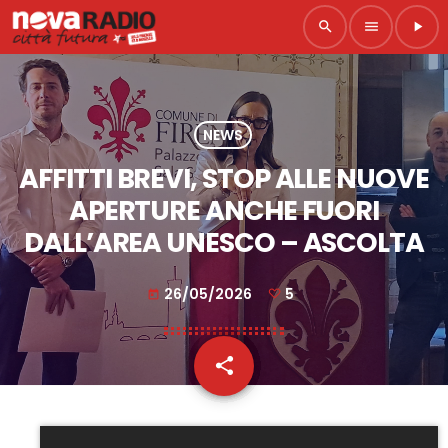
search
menu
play_arrow
NEWS
AFFITTI BREVI, STOP ALLE NUOVE
APERTURE ANCHE FUORI
DALL’AREA UNESCO – ASCOLTA
26/05/2026
5
today
share
email
5