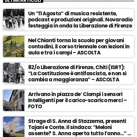
ULTIMI ARTICOLI
Un “11 Agosto” di musica resistente,
podcast e produzioni originali. Novaradio
festeggia in onda la Liberazione di Firenze
Nel Chianti torna la scuola per giovani
contadini, il corso triennale con lezioni in
aula e tra i campi – ASCOLTA
82/o Liberazione di Firenze, Chiti (ISRT):
“La Costituzione è antifascista, e non si
cambia a maggioranza” – ASCOLTA
Arrivano in piazza de’ Ciompi i sensori
intelligenti per il carico-scarico merci –
FOTO
Strage di S. Anna di Stazzema, presenti
Tajani e Conte. Il sindaco: “Meloni
assente? S. Anna aperta tutto l’anno…” –