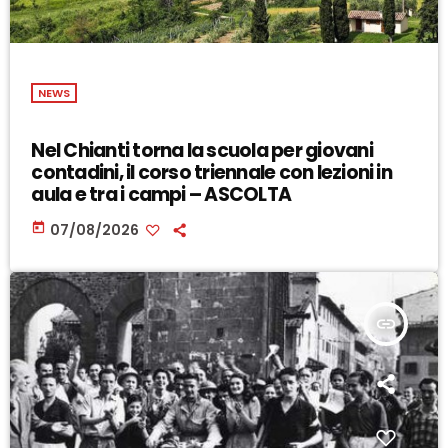
NEWS
Nel Chianti torna la scuola per giovani
contadini, il corso triennale con lezioni in
aula e tra i campi – ASCOLTA
today
07/08/2026
insert_link