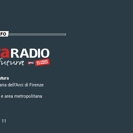
NFO
utura
ia dell’Arci di Firenze
 e area metropolitana
i 11