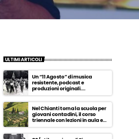
ULTIMI ARTICOLI
Un “11 Agosto” di musica
resistente, podcast e
produzioni originali.
Novaradio festeggia in onda
la Liberazione di Firenze
Nel Chianti torna la scuola per
giovani contadini, il corso
triennale con lezioni in aula e
tra i campi – ASCOLTA