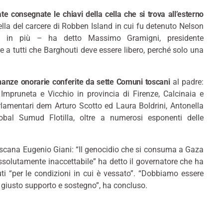
e consegnate le chiavi della cella che si trova all’esterno
lla del carcere di Robben Island in cui fu detenuto Nelson
a in più – ha detto Massimo Gramigni, presidente
 a tutti che Barghouti deve essere libero, perché solo una
dinanze onorarie conferite da sette Comuni toscani
al padre:
Impruneta e Vicchio in provincia di Firenze, Calcinaia e
arlamentari dem Arturo Scotto ed Laura Boldrini, Antonella
obal Sumud Flotilla, oltre a numerosi esponenti delle
Toscana Eugenio Giani: “Il genocidio che si consuma a Gaza
ssolutamente inaccettabile” ha detto il governatore che ha
ti “per le condizioni in cui è vessato”. “Dobbiamo essere
 il giusto supporto e sostegno”, ha concluso.