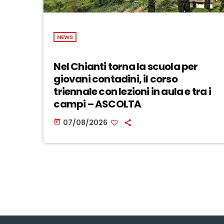
NEWS
Nel Chianti torna la scuola per
giovani contadini, il corso
triennale con lezioni in aula e tra i
campi – ASCOLTA
07/08/2026
today