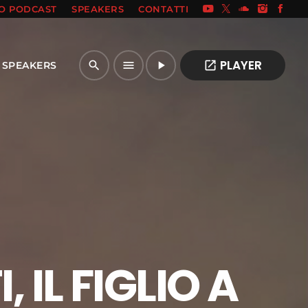
IO PODCAST
SPEAKERS
CONTATTI
PLAYER
open_in_new
search
menu
play_arrow
SPEAKERS
IL FIGLIO A