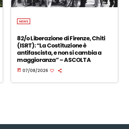
NEWS
82/o Liberazione di Firenze, Chiti
(ISRT): “La Costituzione è
antifascista, e non si cambia a
maggioranza” – ASCOLTA
07/08/2026
today