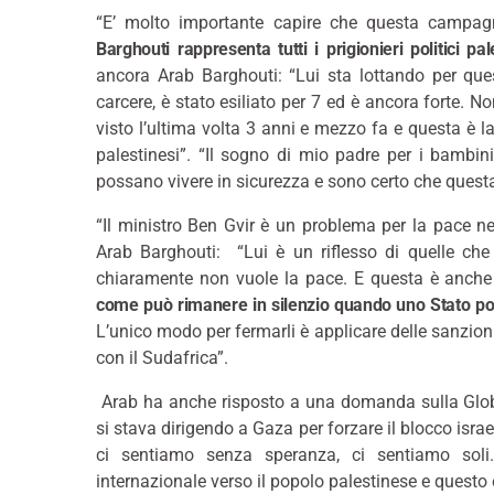
“E’ molto importante capire che questa campagn
Barghouti
rappresenta tutti i prigionieri politici pa
ancora Arab Barghouti: “Lui sta lottando per que
carcere, è stato esiliato per 7 ed è ancora forte. N
visto l’ultima volta 3 anni e mezzo fa e questa è la 
palestinesi”. “Il sogno di mio padre per i bambi
possano vivere in sicurezza e sono certo che questa
“Il ministro Ben Gvir è un problema per la pace n
Arab Barghouti: “Lui è un riflesso di quelle che
chiaramente non vuole la pace. E questa è anche 
come può rimanere in silenzio quando uno Stato port
L’unico modo per fermarli è applicare delle sanzioni
con il Sudafrica”.
Arab ha anche risposto a una domanda sulla Globa
si stava dirigendo a Gaza per forzare il blocco israe
ci sentiamo senza speranza, ci sentiamo soli.
internazionale verso il popolo palestinese e questo 