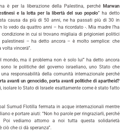
a è per la liberazione della Palestina, perché
Marwan
lestinesi e la lotta per la libertà del suo popolo
” ha detto
sta causa da più di 50 anni, ne ha passati più di 30 in
on lo vedo da quattro anni – ha ricordato -. Mia madre l’ha
condizione in cui si trovano migliaia di prigionieri politici
ni palestinesi – ha detto ancora – è molto semplice: che
 volta vincerà”.
el mondo, ma il problema non è solo lui” ha detto ancora
 sono le politiche del governo israeliano, uno Stato che
una responsabilità della comunità internazionale perché
a avanti un genocidio, porta avanti politiche di apartheid?
, isolare lo Stato di Israele esattamente come è stato fatto
l Sumud Flotilla fermata in acque internazionali mentre
liano e portare aiuti: “Non ho parole per ringraziarli, perché
 Poi vediamo attorno a noi tutta questa solidarietà
è ciò che ci dà speranza”.