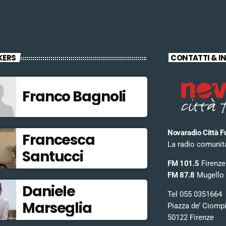
KERS
CONTATTI & I
Franco Bagnoli
Novaradio Città F
Francesca
La radio comunitar
Santucci
FM 101.5
Firenze
FM 87.8
Mugello
Daniele
Tel 055 0351664
Marseglia
Piazza de’ Ciomp
50122 Firenze