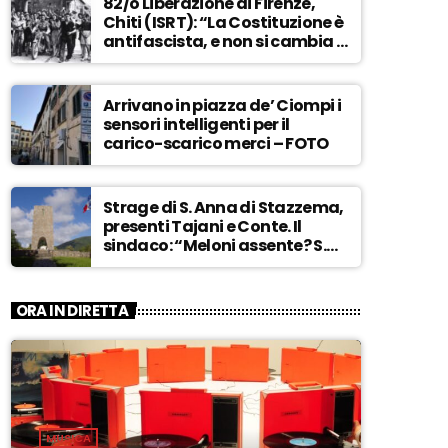
82/o Liberazione di Firenze,
Chiti (ISRT): “La Costituzione è
antifascista, e non si cambia a
maggioranza” – ASCOLTA
Arrivano in piazza de’ Ciompi i
sensori intelligenti per il
carico-scarico merci – FOTO
Strage di S. Anna di Stazzema,
presenti Tajani e Conte. Il
sindaco: “Meloni assente? S.
Anna aperta tutto l’anno…” –
ASCOLTA
ORA IN DIRETTA
MUSICA