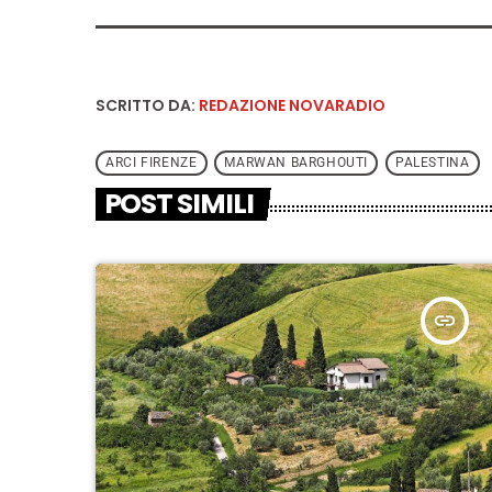
SCRITTO DA:
REDAZIONE NOVARADIO
ARCI FIRENZE
MARWAN BARGHOUTI
PALESTINA
POST SIMILI
insert_link