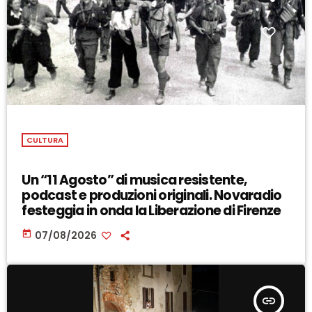
CULTURA
Un “11 Agosto” di musica resistente,
podcast e produzioni originali. Novaradio
festeggia in onda la Liberazione di Firenze
today
07/08/2026
insert_link