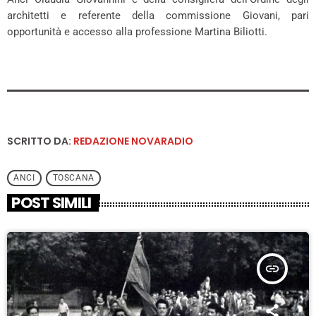
architetti e referente della commissione Giovani, pari
opportunità e accesso alla professione Martina Biliotti.
SCRITTO DA:
REDAZIONE NOVARADIO
ANCI
TOSCANA
POST SIMILI
insert_link