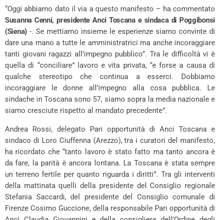
“Oggi abbiamo dato il via a questo manifesto – ha commentato
Susanna Cenni, presidente Anci Toscana e sindaca di Poggibonsi
(Siena)
-. Se mettiamo insieme le esperienze siamo convinte di
dare una mano a tutte le amministratrici ma anche incoraggiare
tanti giovani ragazzi all’impegno pubblico”. Tra le difficoltà vi è
quella di “conciliare” lavoro e vita privata, “e forse a causa di
qualche stereotipo che continua a esserci. Dobbiamo
incoraggiare le donne all’impegno alla cosa pubblica. Le
sindache in Toscana sono 57, siamo sopra la media nazionale e
siamo cresciute rispetto al mandato precedente”.
Andrea Rossi, delegato Pari opportunità di Anci Toscana e
sindaco di Loro Ciuffenna (Arezzo), tra i curatori del manifesto,
ha ricordato che “tanto lavoro è stato fatto ma tanto ancora è
da fare, la parità è ancora lontana. La Toscana è stata sempre
un terreno fertile per quanto riguarda i diritti”. Tra gli interventi
della mattinata quelli della presidente del Consiglio regionale
Stefania Saccardi, del presidente del Consiglio comunale di
Firenze Cosimo Guccione, della responsabile Pari opportunità di
Anci Claudia Giovannini e della consigliera dell’Ordine degli