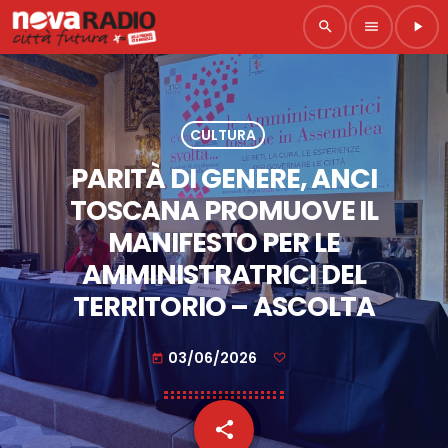
search
menu
play_arrow
CULTURA
PARITÀ DI GENERE, ANCI
TOSCANA PROMUOVE IL
MANIFESTO PER LE
AMMINISTRATRICI DEL
TERRITORIO – ASCOLTA
03/06/2026
today
share
email