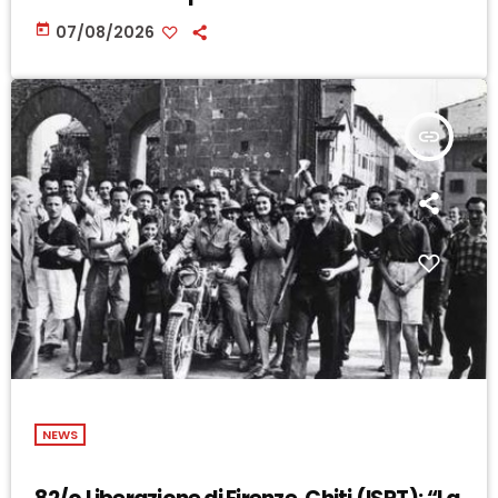
today
07/08/2026
insert_link
NEWS