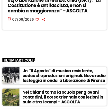
82/o Liberazione di Firenze, Chiti (ISRT): “La
Costituzione è antifascista, e non si
cambia a maggioranza” – ASCOLTA
today
07/08/2026
ULTIMI ARTICOLI
Un “11 Agosto” di musica resistente,
podcast e produzioni originali. Novaradio
festeggia in onda la Liberazione di Firenze
Nel Chianti torna la scuola per giovani
contadini, il corso triennale con lezioni in
aula e tra i campi – ASCOLTA