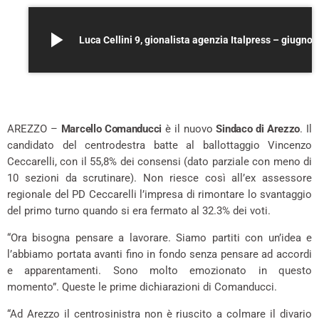
play_arrow
Luca Cellini 9, gionalista agenzia
–
AREZZO –
Marcello Comanducci
è il nuovo
Sindaco di Arezzo
. Il
candidato del centrodestra batte al ballottaggio Vincenzo
Ceccarelli, con il 55,8% dei consensi (dato parziale con meno di
10 sezioni da scrutinare). Non riesce così all’ex assessore
regionale del PD Ceccarelli l’impresa di rimontare lo svantaggio
del primo turno quando si era fermato al 32.3% dei voti.
“Ora bisogna pensare a lavorare. Siamo partiti con un’idea e
l’abbiamo portata avanti fino in fondo senza pensare ad accordi
e apparentamenti. Sono molto emozionato in questo
momento”. Queste le prime dichiarazioni di Comanducci.
“Ad Arezzo il centrosinistra non è riuscito a colmare il divario