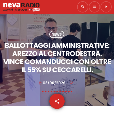
search
menu
play_arrow
NEWS
BALLOTTAGGI AMMINISTRATIVE:
AREZZO AL CENTRODESTRA.
VINCE COMANDUCCI CON OLTRE
IL 55% SU CECCARELLI.
08/06/2026
today
share
email