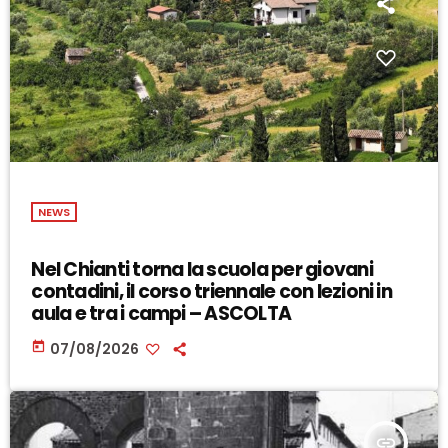
NEWS
Nel Chianti torna la scuola per giovani
contadini, il corso triennale con lezioni in
aula e tra i campi – ASCOLTA
today
07/08/2026
insert_link