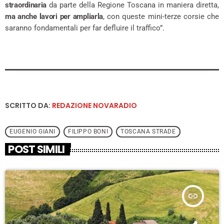
straordinaria
da parte della Regione Toscana in maniera diretta,
ma anche lavori per ampliarla
, con queste mini-terze corsie che
saranno fondamentali per far defluire il traffico”.
SCRITTO DA:
REDAZIONE NOVARADIO
EUGENIO GIANI
FILIPPO BONI
TOSCANA STRADE
POST SIMILI
insert_link