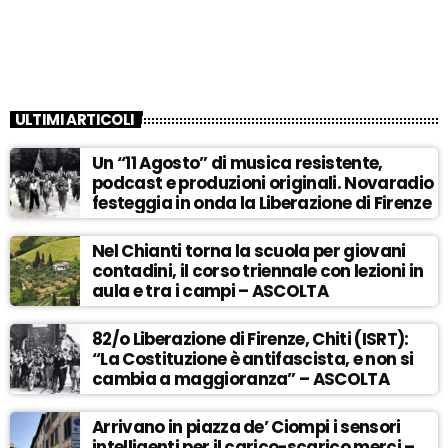
ULTIMI ARTICOLI
Un “11 Agosto” di musica resistente,
podcast e produzioni originali. Novaradio
festeggia in onda la Liberazione di Firenze
Nel Chianti torna la scuola per giovani
contadini, il corso triennale con lezioni in
aula e tra i campi – ASCOLTA
82/o Liberazione di Firenze, Chiti (ISRT):
“La Costituzione è antifascista, e non si
cambia a maggioranza” – ASCOLTA
Arrivano in piazza de’ Ciompi i sensori
intelligenti per il carico-scarico merci –