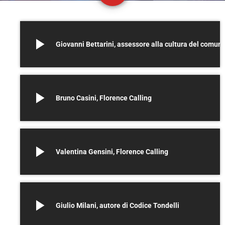
play_arrow
Giovanni Bettarini, assessore alla cultura del com
play_arrow
Bruno Casini, Florence Calling
play_arrow
Valentina Gensini, Florence Calling
play_arrow
Giulio Milani, autore di Codice Tondelli