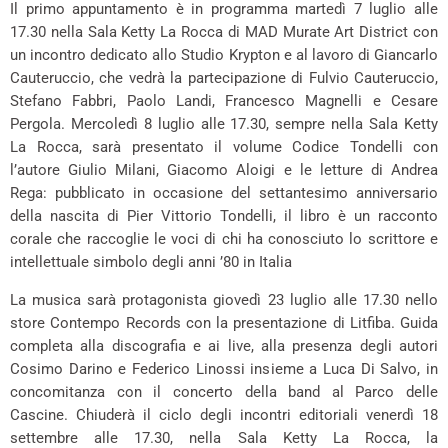
Il primo appuntamento è in programma martedì 7 luglio alle
17.30 nella Sala Ketty La Rocca di MAD Murate Art District con
un incontro dedicato allo Studio Krypton e al lavoro di Giancarlo
Cauteruccio, che vedrà la partecipazione di Fulvio Cauteruccio,
Stefano Fabbri, Paolo Landi, Francesco Magnelli e Cesare
Pergola. Mercoledì 8 luglio alle 17.30, sempre nella Sala Ketty
La Rocca, sarà presentato il volume Codice Tondelli con
l’autore Giulio Milani, Giacomo Aloigi e le letture di Andrea
Rega: p
ubblicato in occasione del settantesimo anniversario
della nascita di Pier Vittorio Tondelli, il libro è un racconto
corale che raccoglie le voci di chi ha conosciuto lo scrittore e
intellettuale simbolo degli anni ’80 in Italia
La musica sarà protagonista giovedì 23 luglio alle 17.30 nello
store Contempo Records con la presentazione di Litfiba. Guida
completa alla discografia e ai live, alla presenza degli autori
Cosimo Darino e Federico Linossi insieme a Luca Di Salvo, in
concomitanza con il concerto della band al Parco delle
Cascine. Chiuderà il ciclo degli incontri editoriali venerdì 18
settembre alle 17.30, nella Sala Ketty La Rocca, la