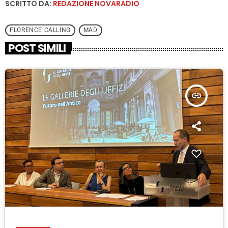
SCRITTO DA:
REDAZIONE NOVARADIO
FLORENCE CALLING
MAD
POST SIMILI
insert_link