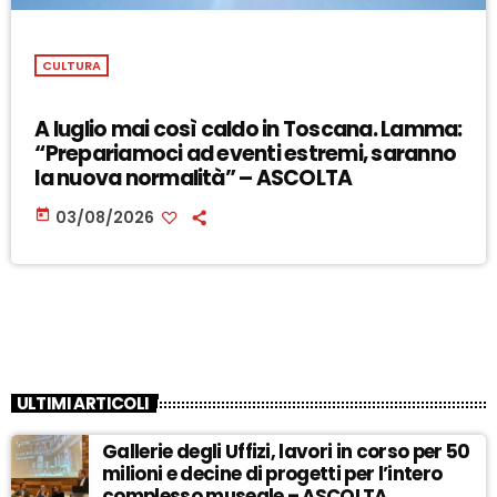
CULTURA
A luglio mai così caldo in Toscana. Lamma:
“Prepariamoci ad eventi estremi, saranno
la nuova normalità” – ASCOLTA
today
03/08/2026
ULTIMI ARTICOLI
Gallerie degli Uffizi, lavori in corso per 50
milioni e decine di progetti per l’intero
complesso museale – ASCOLTA