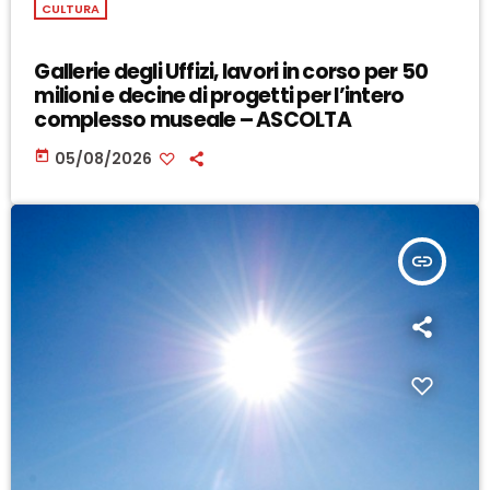
CULTURA
Gallerie degli Uffizi, lavori in corso per 50
milioni e decine di progetti per l’intero
complesso museale – ASCOLTA
today
05/08/2026
insert_link