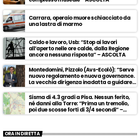
Carrara, operaio muore schiacciato da
una lastra di marmo
Caldo e lavoro, Usb: “Stop ai lavori
all’aperto nelle ore calde, dalla Regione
ancora nessuna risposta” – ASCOLTA
Montedomini, Pizzolo (Avs-Ecolò): “Serve
nuovo regolamento e nuova governance.
La vecchia dirigenza inadatta a guidare
la svolta” – ASCOLTA
Sisma di 4.3 gradi a Pisa. Nessun ferito,
né danni alla Torre: “Prima un tremolio,
poi due scosse forti di 3/4 secondi” –
ASCOLTA
ORA IN DIRETTA