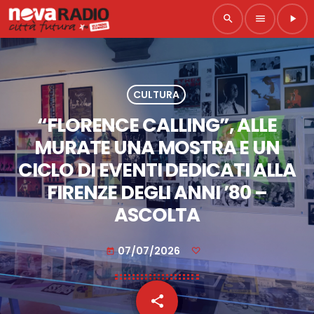
search
menu
play_arrow
CULTURA
“FLORENCE CALLING”, ALLE
MURATE UNA MOSTRA E UN
CICLO DI EVENTI DEDICATI ALLA
FIRENZE DEGLI ANNI ’80 –
ASCOLTA
07/07/2026
today
share
email