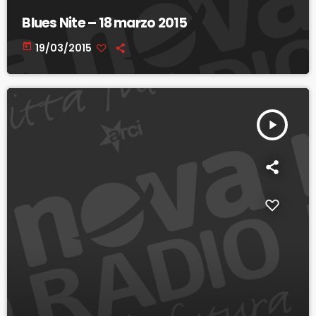
Blues Nite – 18 marzo 2015
today
19/03/2015
play_arrow