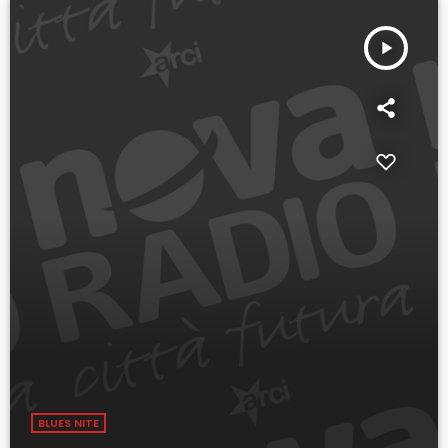
play_arrow
BLUES NITE