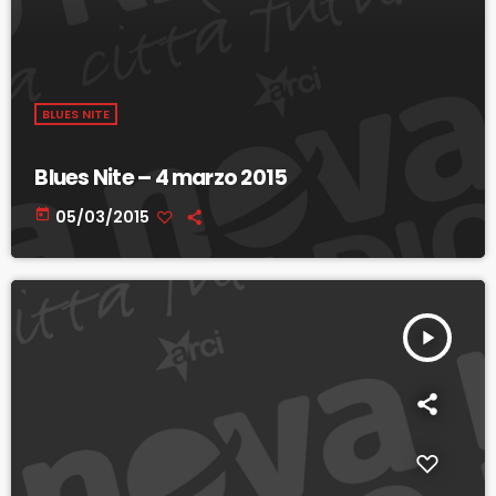
BLUES NITE
Blues Nite – 4 marzo 2015
today
05/03/2015
play_arrow