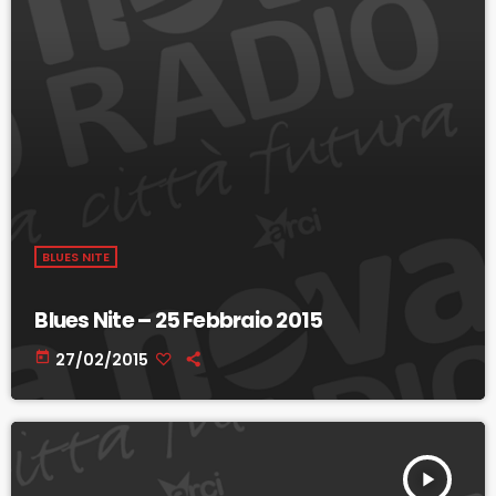
BLUES NITE
Blues Nite – 25 Febbraio 2015
today
27/02/2015
play_arrow