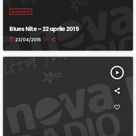
BLUES NITE
Blues Nite – 22 aprile 2015
today
23/04/2015
play_arrow