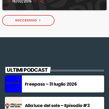
today
19/02/2015
SUCCESSIVO
navigate_next
ULTIMI PODCAST
Freepass – 31 luglio 2026
Alla luce del sole – Episodio #3