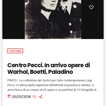
CULTURA
Centro Pecci. In arrivo opere di
Warhol, Boetti, Paladino
PRATO - La collezione del Centro per l'arte contemporanea Luigi
Pecci, in attesa della riapertura dell'attività espositiva a ottobre, si
arricchisce di un corpus di 35 opere e un portfolio di 12 fotografie di
Andy Warhol. Accade grazie al nuovo comodato di opere in arrivo
today
20/01/2016
dalla collezione di Alessandro Grassi, che aggiorna un precedente
del 2011/2013 con un nuovo accordo decennale, sottoscritto con la