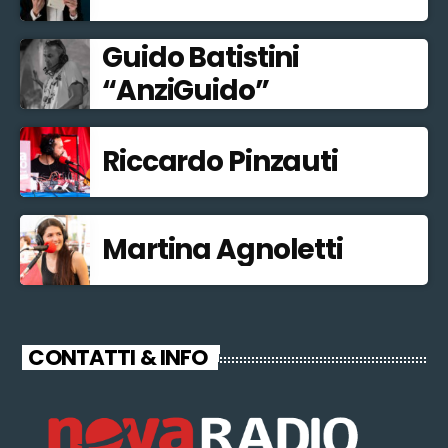
Guido Batistini
“AnziGuido”
Riccardo Pinzauti
Martina Agnoletti
CONTATTI & INFO