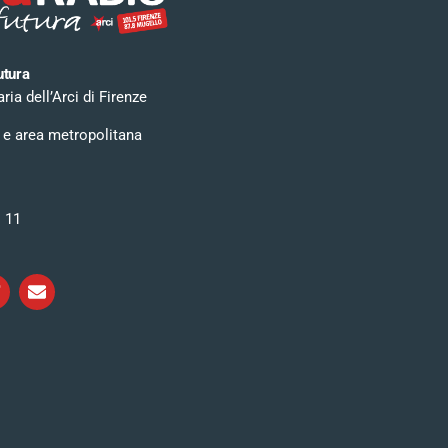
utura
ia dell’Arci di Firenze
 e area metropolitana
i 11