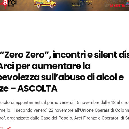
“Zero Zero”, incontri e silent di
 Arci per aumentare la
volezza sull’abuso di alcol e
ze – ASCOLTA
ciclo di appuntamenti, il primo venerdì 15 novembre dalle 18 al circ
imello, il secondo venerdì 22 novembre all'Unione Operaia di Colonna
o", organzizate dalle Case del Popolo, Arci Firenze e Operatori di S
progetto Antenne di Prossimita. L'obiettivo è dare agli utenti della