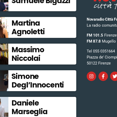
Samuele Bigazzi
Novaradio Città F
Martina
La radio comunitar
Agnoletti
FM 101.5
Firenze
FM 87.8
Mugello
Massimo
Tel 055 0351664
Niccolai
Piazza de’ Ciomp
50122 Firenze
Simone
Degl’Innocenti
Daniele
Marseglia