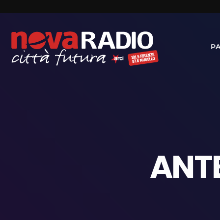
P
ANTE