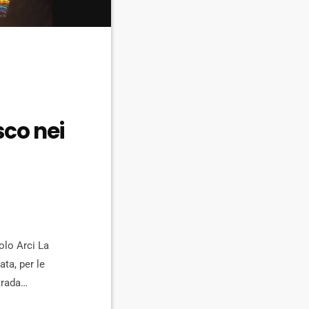
sco nei
olo Arci La
ta, per le
trada
 casa del popolo