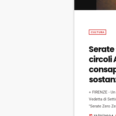
CULTURA
Serate 
circoli
consape
sostan
+ FIRENZE - Un 
Vedetta di Sett
"Serate Zero Zer
nell'ambito del 
today