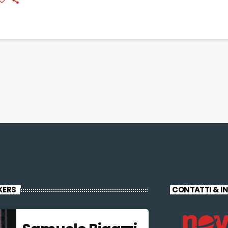
volezza sui rischi derivanti dall'abuto di alcol e […]
KERS
CONTATTI & I