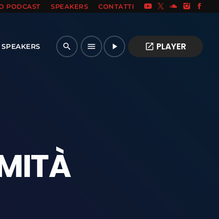
IO PODCAST
SPEAKERS
CONTATTI
PLAYER
open_in_new
search
menu
play_arrow
SPEAKERS
IMITÀ