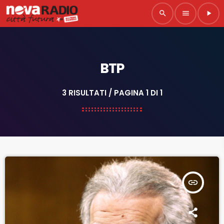
search
menu
play_arrow
BTP
3 RISULTATI / PAGINA 1 DI 1
insert_link