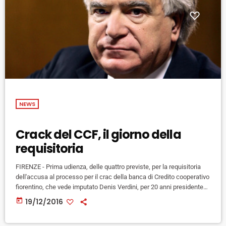
NEWS
Crack del CCF, il giorno della
requisitoria
FIRENZE - Prima udienza, delle quattro previste, per la requisitoria
dell'accusa al processo per il crac della banca di Credito cooperativo
fiorentino, che vede imputato Denis Verdini, per 20 anni presidente
dell'istituto di credito, e altre 43 persone. Il senatore leader di Ala, per
today
19/12/2016
20 anni presidente del Ccf, è presente stamani in aula. Deve
rispondere di accuse pesantissime: associazione a delinquere in