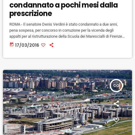
condannato a pochi mesi dalla
prescrizione
ROMA - Il senatore Denis Verdini è stato condannato a due anni,
pena sospesa, per concorso in corruzione per la vicenda degli
appalti per al ristrutturazione della Scuola dei Marescialli di Firenze.
La sentenza è di giudici della VII sezione del Tribunale di Roma, che
today
17/03/2016
hanno accolto le richieste dell'accusa. Il reato si prescriverà entro
l'estate prossima. Verdini era accusato di essersi adoperato per
favorire l'imprenditore Riccardo Fusi, titolare della […]
insert_link