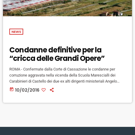
NEWS
Condanne definitive per la
“cricca delle Grandi Opere”
ROMA - Confermate dalla Corte di Cassazione le condanne per
corruzione aggravata nella vicenda della Scuola Marescialli dei
Carabinieri di Castello dei due ex alti dirigenti ministeriali Angelo
Balducci e Fabio De Santis e dei costruttori Riccardo Fusi (Btp) e
today
10/02/2016
Francesco Maria De Vito Piscicelli, noto per le sue risate al telefono
nella notte del terremoto dell’Aquila. I primi due erano stati
condannati il 28 gennaio dello scorso anno entrambi […]