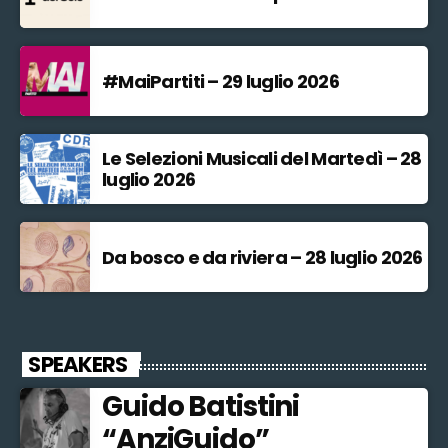
#MaiPartiti – 29 luglio 2026
Le Selezioni Musicali del Martedì – 28
luglio 2026
Da bosco e da riviera – 28 luglio 2026
SPEAKERS
Guido Batistini
“AnziGuido”