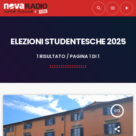
search
menu
play_arrow
ELEZIONI STUDENTESCHE 2025
1 RISULTATO / PAGINA 1 DI 1
insert_link