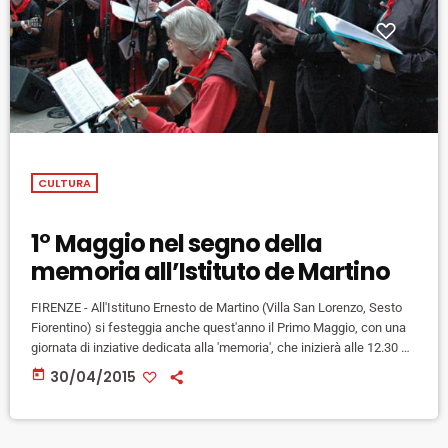
CULTURA
1° Maggio nel segno della
memoria all’Istituto de Martino
FIRENZE - All'Istituno Ernesto de Martino (Villa San Lorenzo, Sesto
Fiorentino) si festeggia anche quest'anno il Primo Maggio, con una
giornata di inziative dedicata alla 'memoria', che inizierà alle 12.30 e
proseguirà fino al tardo pomeriggio. Per celebrare il 70° anniversario
today
30/04/2015
della Liberazione infatti la festa propone un ospite speciale; Adelmo
Cervi, figlio di Aldo Cervi, uno dei sette fratelli icone della resistenza,
ceh presenterà il suo libro suo libro […]