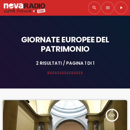
search
menu
play_arrow
GIORNATE EUROPEE DEL
PATRIMONIO
2 RISULTATI / PAGINA 1 DI 1
insert_link