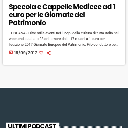
Specola e Cappelle Medicee ad 1
euro per le Giornate del
Patrimonio
TOSCANA - Oltre mille eventi nei luoghi della cultura di tutta Italia nel
weekend e sabato 23 settembre dalle 17 musei a 1 euro per
l'edizione 2017 Giornate Europee del Patrimonio. Filo conduttore per
l'edizione di quest'anno, alla quale aderiscono insieme ai musei e ai
today
19/09/2017
luoghi della cultura statali anche tanti musei civici, comuni, gallerie,
fondazioni e associazioni private, è "Cultura e Natura". Tra gli
appuntamenti in programma a Firenze […]
ULTIMI PODCAST