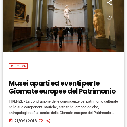
CULTURA
Musei aparti ed eventi per le
Giornate europee del Patrimonio
FIRENZE - La condivisione delle conoscenze del patrimonio culturale
nelle sue componenti storiche, artistiche, archeologiche,
antropologiche è al centro delle Giornate europee del Patrimonio,
che si celebrano sabato 22 e domenica 23 settembre: il terma
today
21/09/2018
dell'edizione di quest'anno è "L’arte di condividere" (The Art of